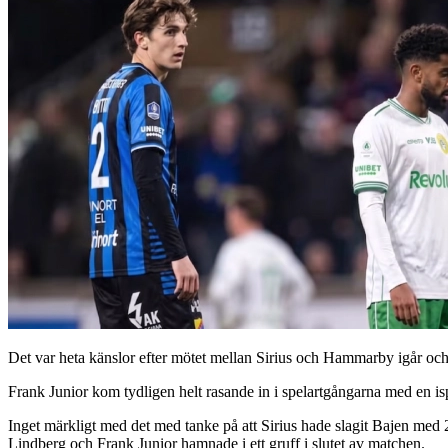
Det var heta känslor efter mötet mellan Sirius och Hammarby igår oc
Frank Junior kom tydligen helt rasande in i spelartgångarna med en isp
Inget märkligt med det med tanke på att Sirius hade slagit Bajen med 
Lindberg och Frank Junior hamnade i ett gruff i slutet av matchen.