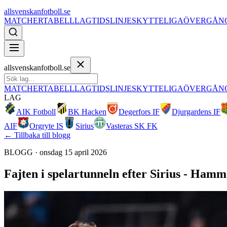
allsvenskanfotboll.se
MATCHER
TABELL
LAG
TIDSLINJE
SKYTTELIGA
ÖVERGÅN
allsvenskanfotboll.se
MATCHER
TABELL
LAG
TIDSLINJE
SKYTTELIGA
ÖVERGÅN
LAG
AIK Fotboll
BK Hacken
Degerfors IF
Djurgardens IF
AIF
Orgryte IS
Sirius
Vasteras SK FK
← Tillbaka till blogg
BLOGG ·
onsdag 15 april 2026
Fajten i spelartunneln efter Sirius - Ham