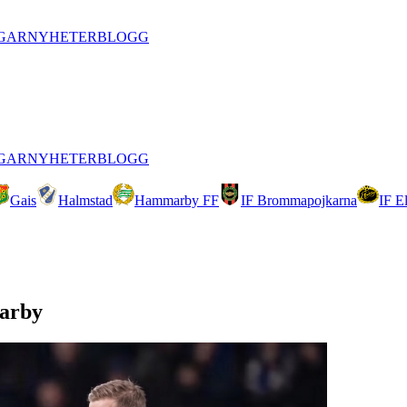
GAR
NYHETER
BLOGG
GAR
NYHETER
BLOGG
Gais
Halmstad
Hammarby FF
IF Brommapojkarna
IF E
marby