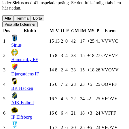
leder
Sirius
med
41
inspelade poäng.
Se den fullständiga tabellen
här nedan.
Alla
Hemma
Borta
Visa alla kolumner
Pos
Klubb
M
V
O
F
GM
IM
MS
P
Form
1
15
13
2
0
42
17
+25
41
V
V
V
V
O
Sirius
2
15
8
3
4
33
15
+18
27
O
V
V
V
F
Hammarby FF
3
14
8
2
4
33
15
+18
26
V
V
O
V
V
Djurgardens IF
4
15
6
7
2
28
23
+5
25
O
O
V
F
F
BK Hacken
5
16
7
4
5
22
24
-2
25
V
F
O
V
V
AIK Fotboll
6
16
6
6
4
21
18
+3
24
V
V
F
F
F
IF Elfsborg
7
15
7
2
6
30
25
+5
23
V
F
O
V
V