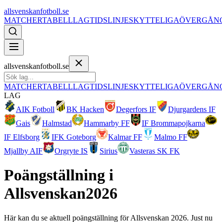
allsvenskanfotboll.se
MATCHER
TABELL
LAG
TIDSLINJE
SKYTTELIGA
ÖVERGÅN
allsvenskanfotboll.se
MATCHER
TABELL
LAG
TIDSLINJE
SKYTTELIGA
ÖVERGÅN
LAG
AIK Fotboll
BK Hacken
Degerfors IF
Djurgardens IF
Gais
Halmstad
Hammarby FF
IF Brommapojkarna
IF Elfsborg
IFK Goteborg
Kalmar FF
Malmo FF
Mjallby AIF
Orgryte IS
Sirius
Vasteras SK FK
Poängställning i
Allsvenskan
2026
Här kan du se aktuell poängställning för
Allsvenskan
2026
.
Just nu