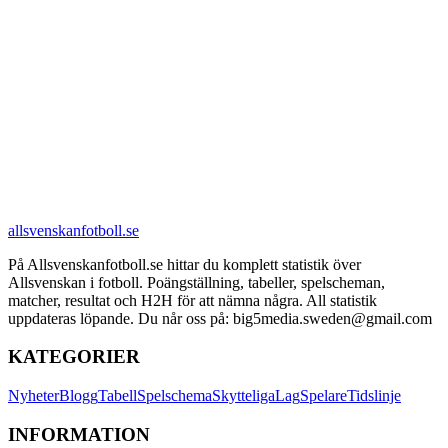
allsvenskanfotboll.se
På Allsvenskanfotboll.se hittar du komplett statistik över
Allsvenskan i fotboll. Poängställning, tabeller, spelscheman,
matcher, resultat och H2H för att nämna några. All statistik
uppdateras löpande. Du når oss på: big5media.sweden@gmail.com
KATEGORIER
Nyheter
Blogg
Tabell
Spelschema
Skytteliga
Lag
Spelare
Tidslinje
INFORMATION