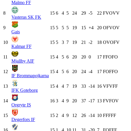
Malmo FF
8
15
6
4
5
24
29
-5
22
F
V
O
V
V
Vasteras SK FK
9
15
5
5
5
19
15
+4
20
O
F
V
O
V
Gais
10
15
5
3
7
19
21
-2
18
O
V
O
F
V
Kalmar FF
11
15
4
5
6
20
20
0
17
F
F
O
F
O
Mjallby AIF
12
15
4
5
6
20
24
-4
17
F
O
F
F
O
IF Brommapojkarna
13
15
4
4
7
19
33
-14
16
V
F
V
F
F
IFK Goteborg
14
16
3
4
9
20
37
-17
13
F
V
F
O
V
Orgryte IS
15
15
2
4
9
12
26
-14
10
F
F
F
F
F
Degerfors IF
16
15
1
4
10
11
31
-20
7
F
O
F
F
F