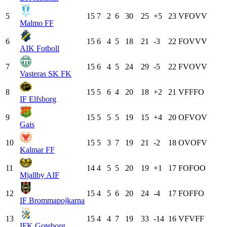
5
15
7
2
6
30
25
+5
23
V
F
O
V
V
Malmo FF
6
15
6
4
5
18
21
-3
22
F
O
V
V
V
AIK Fotboll
7
15
6
4
5
24
29
-5
22
F
V
O
V
V
Vasteras SK FK
8
15
5
6
4
20
18
+2
21
V
F
F
F
O
IF Elfsborg
9
15
5
5
5
19
15
+4
20
O
F
V
O
V
Gais
10
15
5
3
7
19
21
-2
18
O
V
O
F
V
Kalmar FF
11
14
4
5
5
20
19
+1
17
F
O
F
O
O
Mjallby AIF
12
15
4
5
6
20
24
-4
17
F
O
F
F
O
IF Brommapojkarna
13
15
4
4
7
19
33
-14
16
V
F
V
F
F
IFK Goteborg