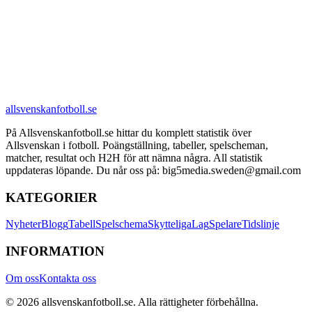
allsvenskanfotboll.se
På Allsvenskanfotboll.se hittar du komplett statistik över
Allsvenskan i fotboll. Poängställning, tabeller, spelscheman,
matcher, resultat och H2H för att nämna några. All statistik
uppdateras löpande. Du når oss på: big5media.sweden@gmail.com
KATEGORIER
Nyheter
Blogg
Tabell
Spelschema
Skytteliga
Lag
Spelare
Tidslinje
INFORMATION
Om oss
Kontakta oss
©
2026
allsvenskanfotboll.se
. Alla rättigheter förbehållna.