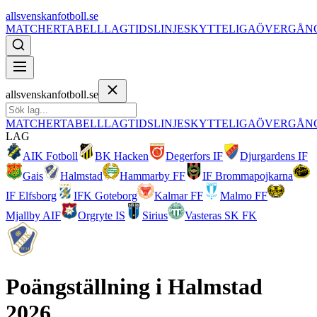
allsvenskanfotboll.se
MATCHER
TABELL
LAG
TIDSLINJE
SKYTTELIGA
ÖVERGÅN
allsvenskanfotboll.se
MATCHER
TABELL
LAG
TIDSLINJE
SKYTTELIGA
ÖVERGÅN
LAG
AIK Fotboll
BK Hacken
Degerfors IF
Djurgardens IF
Gais
Halmstad
Hammarby FF
IF Brommapojkarna
IF Elfsborg
IFK Goteborg
Kalmar FF
Malmo FF
Mjallby AIF
Orgryte IS
Sirius
Vasteras SK FK
Poängställning i
Halmstad
2026