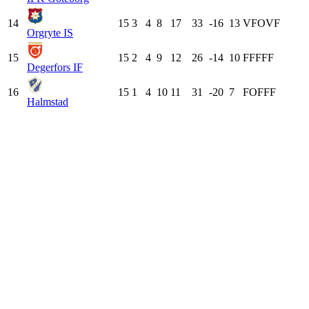
14
15
3
4
8
17
33
-16
13
V
F
O
V
F
Orgryte IS
15
15
2
4
9
12
26
-14
10
F
F
F
F
F
Degerfors IF
16
15
1
4
10
11
31
-20
7
F
O
F
F
F
Halmstad