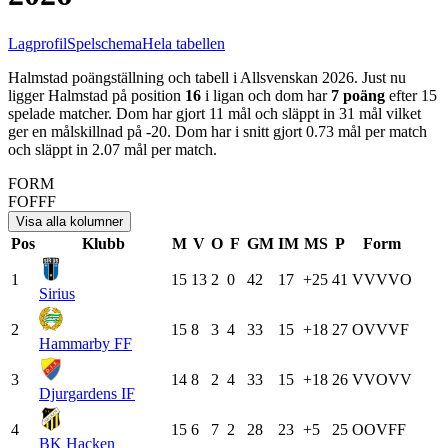
Lagprofil
Spelschema
Hela tabellen
Halmstad
poängställning och tabell i
Allsvenskan
2026
. Just nu
ligger
Halmstad
på position
16
i ligan och dom har
7
poäng
efter
15
spelade matcher. Dom har gjort
11
mål och släppt in
31
mål vilket
ger en målskillnad på
-20
.
Dom har i snitt gjort
0.73
mål per match
och släppt in
2.07
mål per match.
FORM
F
O
F
F
F
Visa alla kolumner
Pos
Klubb
M
V
O
F
GM
IM
MS
P
Form
1
15
13
2
0
42
17
+25
41
V
V
V
V
O
Sirius
2
15
8
3
4
33
15
+18
27
O
V
V
V
F
Hammarby FF
3
14
8
2
4
33
15
+18
26
V
V
O
V
V
Djurgardens IF
4
15
6
7
2
28
23
+5
25
O
O
V
F
F
BK Hacken