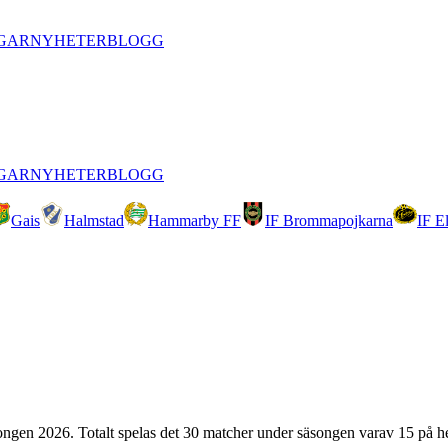
GAR
NYHETER
BLOGG
GAR
NYHETER
BLOGG
Gais
Halmstad
Hammarby FF
IF Brommapojkarna
IF E
ongen
2026
. Totalt spelas det
30
matcher under säsongen varav
15
på h