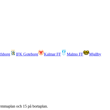
lfsborg
IFK Goteborg
Kalmar FF
Malmo FF
Mjallby
emmaplan och
15
på bortaplan.