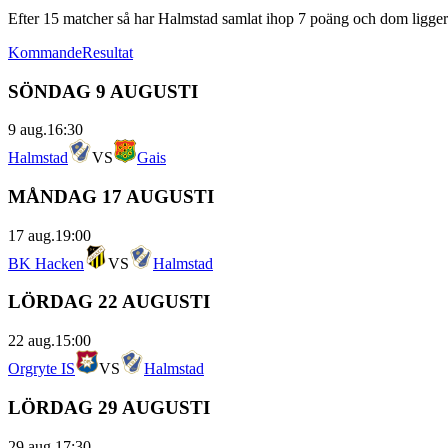
Efter
15
matcher så har
Halmstad
samlat ihop
7
poäng och dom ligger 
Kommande
Resultat
SÖNDAG 9 AUGUSTI
9 aug.
16:30
Halmstad
VS
Gais
MÅNDAG 17 AUGUSTI
17 aug.
19:00
BK Hacken
VS
Halmstad
LÖRDAG 22 AUGUSTI
22 aug.
15:00
Orgryte IS
VS
Halmstad
LÖRDAG 29 AUGUSTI
29 aug.
17:30