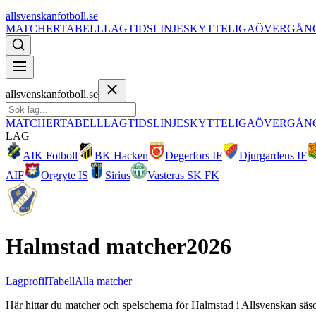
allsvenskanfotboll.se
MATCHER
TABELL
LAG
TIDSLINJE
SKYTTELIGA
ÖVERGÅN
allsvenskanfotboll.se
MATCHER
TABELL
LAG
TIDSLINJE
SKYTTELIGA
ÖVERGÅN
LAG
AIK Fotboll
BK Hacken
Degerfors IF
Djurgardens IF
AIF
Orgryte IS
Sirius
Vasteras SK FK
Halmstad
matcher
2026
Lagprofil
Tabell
Alla matcher
Här hittar du matcher och spelschema för
Halmstad
i
Allsvenskan
säs