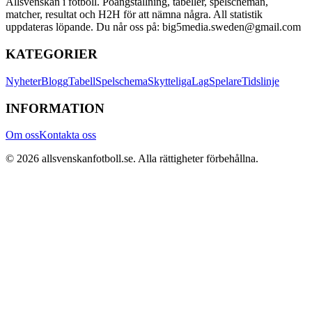
Allsvenskan i fotboll. Poängställning, tabeller, spelscheman,
matcher, resultat och H2H för att nämna några. All statistik
uppdateras löpande. Du når oss på: big5media.sweden@gmail.com
KATEGORIER
Nyheter
Blogg
Tabell
Spelschema
Skytteliga
Lag
Spelare
Tidslinje
INFORMATION
Om oss
Kontakta oss
©
2026
allsvenskanfotboll.se
. Alla rättigheter förbehållna.