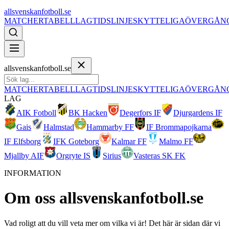
allsvenskanfotboll.se
MATCHER
TABELL
LAG
TIDSLINJE
SKYTTELIGA
ÖVERGÅN
allsvenskanfotboll.se
MATCHER
TABELL
LAG
TIDSLINJE
SKYTTELIGA
ÖVERGÅN
LAG
AIK Fotboll
BK Hacken
Degerfors IF
Djurgardens IF
Gais
Halmstad
Hammarby FF
IF Brommapojkarna
IF Elfsborg
IFK Goteborg
Kalmar FF
Malmo FF
Mjallby AIF
Orgryte IS
Sirius
Vasteras SK FK
INFORMATION
Om oss
allsvenskanfotboll.se
Vad roligt att du vill veta mer om vilka vi är! Det här är sidan där vi