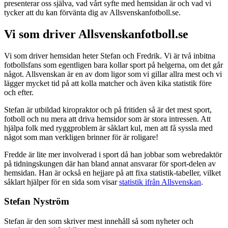
presenterar oss själva, vad vårt syfte med hemsidan är och vad vi
tycker att du kan förvänta dig av Allsvenskanfotboll.se.
Vi som driver Allsvenskanfotboll.se
Vi som driver hemsidan heter Stefan och Fredrik. Vi är två inbitna
fotbollsfans som egentligen bara kollar sport på helgerna, om det går
något. Allsvenskan är en av dom ligor som vi gillar allra mest och vi
lägger mycket tid på att kolla matcher och även kika statistik före
och efter.
Stefan är utbildad kiropraktor och på fritiden så är det mest sport,
fotboll och nu mera att driva hemsidor som är stora intressen. Att
hjälpa folk med ryggproblem är såklart kul, men att få syssla med
något som man verkligen brinner för är roligare!
Fredde är lite mer involverad i sport då han jobbar som webredaktör
på tidningskungen där han bland annat ansvarar för sport-delen av
hemsidan. Han är också en hejjare på att fixa statistik-tabeller, vilket
såklart hjälper för en sida som visar
statistik ifrån Allsvenskan
.
Stefan Nyström
Stefan är den som skriver mest innehåll så som nyheter och