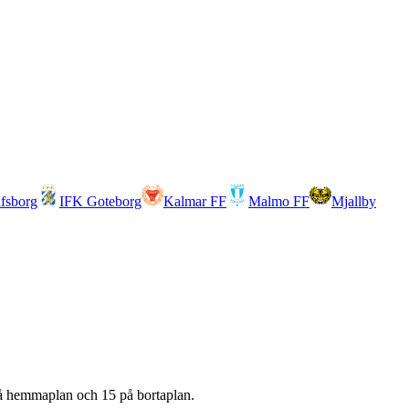
lfsborg
IFK Goteborg
Kalmar FF
Malmo FF
Mjallby
 hemmaplan och
15
på bortaplan.