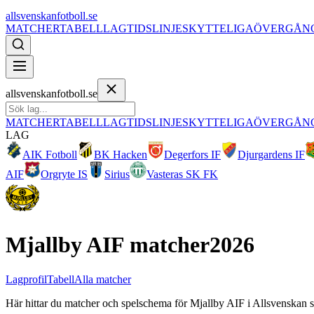
allsvenskanfotboll.se
MATCHER
TABELL
LAG
TIDSLINJE
SKYTTELIGA
ÖVERGÅN
allsvenskanfotboll.se
MATCHER
TABELL
LAG
TIDSLINJE
SKYTTELIGA
ÖVERGÅN
LAG
AIK Fotboll
BK Hacken
Degerfors IF
Djurgardens IF
AIF
Orgryte IS
Sirius
Vasteras SK FK
Mjallby AIF
matcher
2026
Lagprofil
Tabell
Alla matcher
Här hittar du matcher och spelschema för
Mjallby AIF
i
Allsvenskan
s