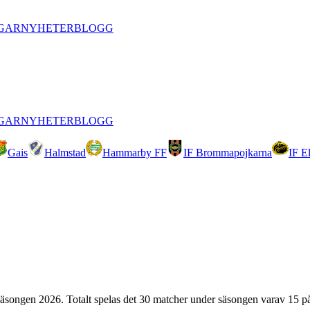
GAR
NYHETER
BLOGG
GAR
NYHETER
BLOGG
Gais
Halmstad
Hammarby FF
IF Brommapojkarna
IF E
äsongen
2026
. Totalt spelas det
30
matcher under säsongen varav
15
på