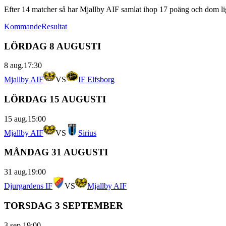
Efter
14
matcher så har
Mjallby AIF
samlat ihop
17
poäng och dom lig
Kommande
Resultat
LÖRDAG 8 AUGUSTI
8 aug.
17:30
Mjallby AIF
VS
IF Elfsborg
LÖRDAG 15 AUGUSTI
15 aug.
15:00
Mjallby AIF
VS
Sirius
MÅNDAG 31 AUGUSTI
31 aug.
19:00
Djurgardens IF
VS
Mjallby AIF
TORSDAG 3 SEPTEMBER
3 sep.
19:00