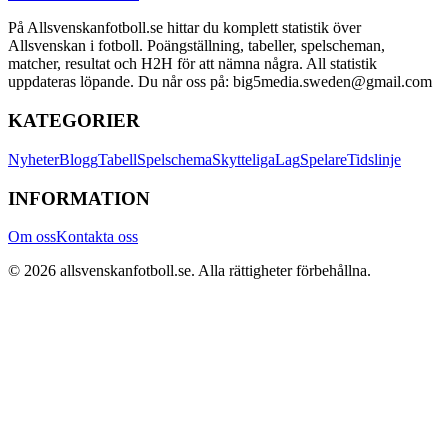
På Allsvenskanfotboll.se hittar du komplett statistik över
Allsvenskan i fotboll. Poängställning, tabeller, spelscheman,
matcher, resultat och H2H för att nämna några. All statistik
uppdateras löpande. Du når oss på: big5media.sweden@gmail.com
KATEGORIER
Nyheter
Blogg
Tabell
Spelschema
Skytteliga
Lag
Spelare
Tidslinje
INFORMATION
Om oss
Kontakta oss
©
2026
allsvenskanfotboll.se
. Alla rättigheter förbehållna.