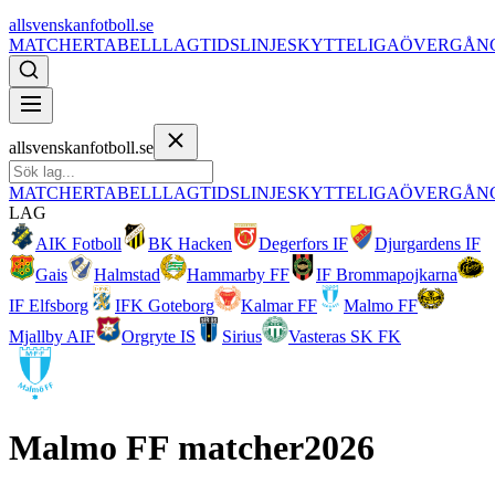
allsvenskanfotboll.se
MATCHER
TABELL
LAG
TIDSLINJE
SKYTTELIGA
ÖVERGÅN
allsvenskanfotboll.se
MATCHER
TABELL
LAG
TIDSLINJE
SKYTTELIGA
ÖVERGÅN
LAG
AIK Fotboll
BK Hacken
Degerfors IF
Djurgardens IF
Gais
Halmstad
Hammarby FF
IF Brommapojkarna
IF Elfsborg
IFK Goteborg
Kalmar FF
Malmo FF
Mjallby AIF
Orgryte IS
Sirius
Vasteras SK FK
Malmo FF
matcher
2026