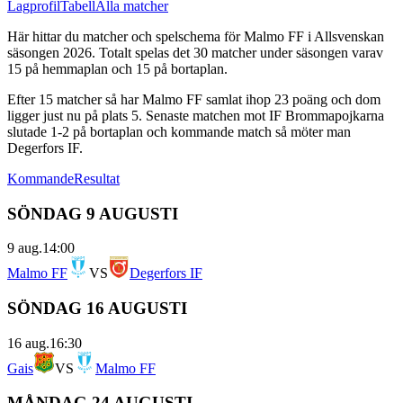
Lagprofil
Tabell
Alla matcher
Här hittar du matcher och spelschema för
Malmo FF
i
Allsvenskan
säsongen
2026
. Totalt spelas det
30
matcher under säsongen varav
15
på hemmaplan och
15
på bortaplan.
Efter
15
matcher så har
Malmo FF
samlat ihop
23
poäng och dom
ligger just nu på plats
5
.
Senaste matchen mot IF Brommapojkarna
slutade 1-2 på bortaplan
och kommande match så möter man
Degerfors IF.
Kommande
Resultat
SÖNDAG 9 AUGUSTI
9 aug.
14:00
Malmo FF
VS
Degerfors IF
SÖNDAG 16 AUGUSTI
16 aug.
16:30
Gais
VS
Malmo FF
MÅNDAG 24 AUGUSTI