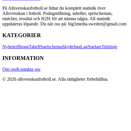
På Allsvenskanfotboll.se hittar du komplett statistik över
Allsvenskan i fotboll. Poängställning, tabeller, spelscheman,
matcher, resultat och H2H för att nämna några. All statistik
uppdateras löpande. Du når oss på: big5media.sweden@gmail.com
KATEGORIER
Nyheter
Blogg
Tabell
Spelschema
Skytteliga
Lag
Spelare
Tidslinje
INFORMATION
Om oss
Kontakta oss
©
2026
allsvenskanfotboll.se
. Alla rättigheter förbehållna.