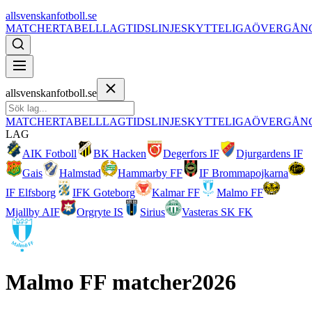
allsvenskanfotboll.se
MATCHER
TABELL
LAG
TIDSLINJE
SKYTTELIGA
ÖVERGÅN
allsvenskanfotboll.se
MATCHER
TABELL
LAG
TIDSLINJE
SKYTTELIGA
ÖVERGÅN
LAG
AIK Fotboll
BK Hacken
Degerfors IF
Djurgardens IF
Gais
Halmstad
Hammarby FF
IF Brommapojkarna
IF Elfsborg
IFK Goteborg
Kalmar FF
Malmo FF
Mjallby AIF
Orgryte IS
Sirius
Vasteras SK FK
Malmo FF
matcher
2026