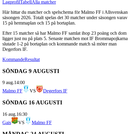
Lagprofil
Tabell
Alla matcher
Här hittar du matcher och spelschema för
Malmo FF
i
Allsvenskan
säsongen
2026
. Totalt spelas det
30
matcher under säsongen varav
15
på hemmaplan och
15
på bortaplan.
Efter
15
matcher så har
Malmo FF
samlat ihop
23
poäng och dom
ligger just nu på plats
5
.
Senaste matchen mot IF Brommapojkarna
slutade 1-2 på bortaplan
och kommande match så möter man
Degerfors IF.
Kommande
Resultat
SÖNDAG 9 AUGUSTI
9 aug.
14:00
Malmo FF
VS
Degerfors IF
SÖNDAG 16 AUGUSTI
16 aug.
16:30
Gais
VS
Malmo FF
MÅNDAG 24 AUGUSTI