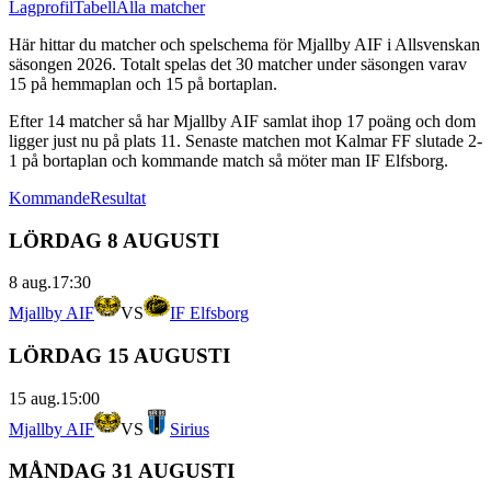
Lagprofil
Tabell
Alla matcher
Här hittar du matcher och spelschema för
Mjallby AIF
i
Allsvenskan
säsongen
2026
. Totalt spelas det
30
matcher under säsongen varav
15
på hemmaplan och
15
på bortaplan.
Efter
14
matcher så har
Mjallby AIF
samlat ihop
17
poäng och dom
ligger just nu på plats
11
.
Senaste matchen mot Kalmar FF slutade 2-
1 på bortaplan
och kommande match så möter man IF Elfsborg.
Kommande
Resultat
LÖRDAG 8 AUGUSTI
8 aug.
17:30
Mjallby AIF
VS
IF Elfsborg
LÖRDAG 15 AUGUSTI
15 aug.
15:00
Mjallby AIF
VS
Sirius
MÅNDAG 31 AUGUSTI