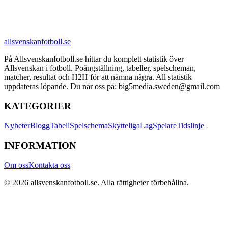
allsvenskanfotboll.se
På Allsvenskanfotboll.se hittar du komplett statistik över
Allsvenskan i fotboll. Poängställning, tabeller, spelscheman,
matcher, resultat och H2H för att nämna några. All statistik
uppdateras löpande. Du når oss på: big5media.sweden@gmail.com
KATEGORIER
Nyheter
Blogg
Tabell
Spelschema
Skytteliga
Lag
Spelare
Tidslinje
INFORMATION
Om oss
Kontakta oss
©
2026
allsvenskanfotboll.se
. Alla rättigheter förbehållna.