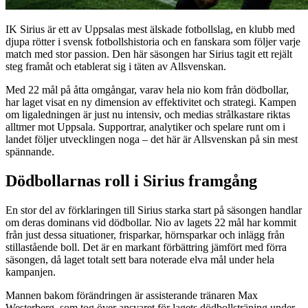
IK Sirius är ett av Uppsalas mest älskade fotbollslag, en klubb med
djupa rötter i svensk fotbollshistoria och en fanskara som följer varje
match med stor passion. Den här säsongen har Sirius tagit ett rejält
steg framåt och etablerat sig i täten av Allsvenskan.
Med 22 mål på åtta omgångar, varav hela nio kom från dödbollar,
har laget visat en ny dimension av effektivitet och strategi. Kampen
om ligaledningen är just nu intensiv, och medias strålkastare riktas
alltmer mot Uppsala. Supportrar, analytiker och spelare runt om i
landet följer utvecklingen noga – det här är Allsvenskan på sin mest
spännande.
Dödbollarnas roll i Sirius framgång
En stor del av förklaringen till Sirius starka start på säsongen handlar
om deras dominans vid dödbollar. Nio av lagets 22 mål har kommit
från just dessa situationer, frisparkar, hörnsparkar och inlägg från
stillastående boll. Det är en markant förbättring jämfört med förra
säsongen, då laget totalt sett bara noterade elva mål under hela
kampanjen.
Mannen bakom förändringen är assisterande tränaren Max
Westerberg, som tog över ansvaret för lagets dödbollsträning under