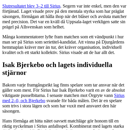
Slutresultatet blev 3–2 till Sirius
. Segern var inte enkel, men den var
förtjänad. Laget visade prov på den mentala styrka som har präglat
säsongen, förmågan att hålla ihop när det blåser och avsluta matcher
med precision. Det var en kväll då Uppsala-laget verkligen satte sin
prägel på Allsvenskan som helhet.
Många kommentatorer lyfte fram matchen som ett vändpunkt i hur
man ser på Sirius som serietitel-kandidat. Att vinna på Djurgårdens
hemmaplan kräver mer än tur, det kräver organisation, individuell
kvalitet och ett starkt kollektiv. Sirius visade att de har allt det.
Isak Bjerkebo och lagets individuella
stjärnor
Bakom varje framgångsrikt lag finns spelare som tar ansvar när det
gäller som mest. För Sirius har Isak Bjerkebo varit en av de absolut
viktigaste pusselbitarna. I senaste matchen mot Örgryte vann
Sirius
med 2–0, och Bjerkebo
svarade för båda målen. Det är en spelare
som trivs i stora lägen och som har vuxit med ansvaret den här
säsongen.
Hans förmåga att hitta nätet oavsett matchläge gör honom till en
riktig nyckelman i Sirius anfallsspel. Kombinerat med lagets starka