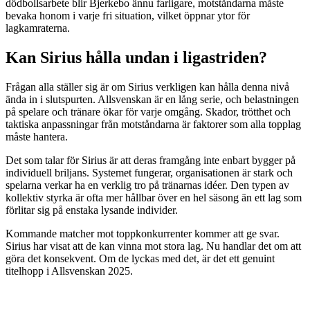
dödbollsarbete blir Bjerkebo ännu farligare, motståndarna måste
bevaka honom i varje fri situation, vilket öppnar ytor för
lagkamraterna.
Kan Sirius hålla undan i ligastriden?
Frågan alla ställer sig är om Sirius verkligen kan hålla denna nivå
ända in i slutspurten. Allsvenskan är en lång serie, och belastningen
på spelare och tränare ökar för varje omgång. Skador, trötthet och
taktiska anpassningar från motståndarna är faktorer som alla topplag
måste hantera.
Det som talar för Sirius är att deras framgång inte enbart bygger på
individuell briljans. Systemet fungerar, organisationen är stark och
spelarna verkar ha en verklig tro på tränarnas idéer. Den typen av
kollektiv styrka är ofta mer hållbar över en hel säsong än ett lag som
förlitar sig på enstaka lysande individer.
Kommande matcher mot toppkonkurrenter kommer att ge svar.
Sirius har visat att de kan vinna mot stora lag. Nu handlar det om att
göra det konsekvent. Om de lyckas med det, är det ett genuint
titelhopp i Allsvenskan 2025.