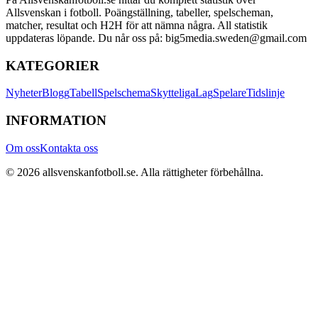
Allsvenskan i fotboll. Poängställning, tabeller, spelscheman,
matcher, resultat och H2H för att nämna några. All statistik
uppdateras löpande. Du når oss på: big5media.sweden@gmail.com
KATEGORIER
Nyheter
Blogg
Tabell
Spelschema
Skytteliga
Lag
Spelare
Tidslinje
INFORMATION
Om oss
Kontakta oss
©
2026
allsvenskanfotboll.se
. Alla rättigheter förbehållna.