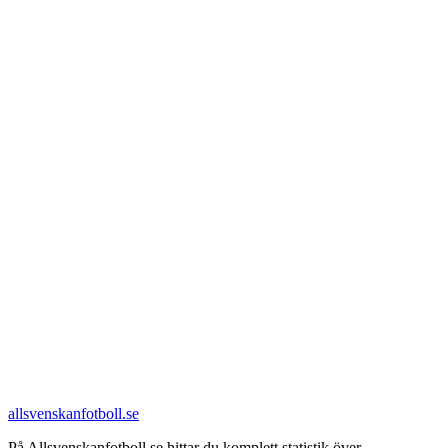
allsvenskanfotboll.se
På Allsvenskanfotboll.se hittar du komplett statistik över