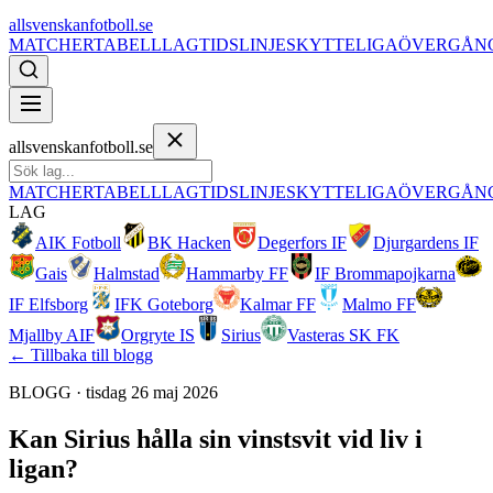
allsvenskanfotboll.se
MATCHER
TABELL
LAG
TIDSLINJE
SKYTTELIGA
ÖVERGÅN
allsvenskanfotboll.se
MATCHER
TABELL
LAG
TIDSLINJE
SKYTTELIGA
ÖVERGÅN
LAG
AIK Fotboll
BK Hacken
Degerfors IF
Djurgardens IF
Gais
Halmstad
Hammarby FF
IF Brommapojkarna
IF Elfsborg
IFK Goteborg
Kalmar FF
Malmo FF
Mjallby AIF
Orgryte IS
Sirius
Vasteras SK FK
← Tillbaka till blogg
BLOGG ·
tisdag 26 maj 2026
Kan Sirius hålla sin vinstsvit vid liv i
ligan?