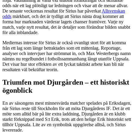
följa. Vadhållning är vana vid snabba förändringar och skiftande
odds när ett lag plötsligt tar ledningen och visar att de menar allvar.
De senaste veckornas resultat för Sirius har påverkat
Allsvenskan
odds
märkbart, och det är tydligt att Sirius nästa drag kommer att
forma hur marknaden värderar lagets chanser framöver. Varje ny
match, varje nytt resultat, det är detaljer som förändrar bilden snabbt
för alla inblandade.
Mediernas intresse för Sirius är också ovanligt stort för att komma
från ett lag som länge betraktades som ett mittenlag. Reportage,
analyser och intervjuer har strömmat in, och Max Westerbergs namn
nämns nu regelbundet i fotbollssammanhang långt utanför Uppsala.
Det visar hur stor effekten av ett lyckat taktiskt arbete kan bli när
resultaten väl bekräftar teorin.
Triumfen mot Djurgården – ett historiskt
ögonblick
En av säsongens mest minnesvärda matcher spelades på Eriksdagen,
när Sirius reste till Stockholm för att möta Djurgårdens IF. Det är ett
möte som alltid bär på lite extra laddning, Djurgården är en klubb
starkt förknippad med S:t Erik, trots att den helige Erik historiskt sett
tillhör Uppsala. Lite av en symbolisk uppgörelse alltså, och Sirius
levererade.