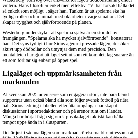
vintern. Hans filosofi är enkel men effektiv. "Vi har försökt hålla det
så enkelt som möjligt", säger han. Tanken är att spelarna ska ha
tydliga roller och minimalt med oklarheter i varje situation. Det
skapar trygghet och självförtroende på planen.
Westerberg understryker att spelarna själva är en stor del av
framgången. "Spelarna ska ha mycket självförtroende", konstaterar
han. Det syns tydligt i hur Sirius agerar i pressade lägen, de söker
aktivt upp dödbollar och utnyttjar dem med precision. Den
mentaliteten har gjort att laget sett ut som ett komplett lag snarare än
ett som förlitar sig enbart på öppet spel.
Ligaläget och uppmärksamheten från
marknaden
Allsvenskan 2025 är en serie som engagerar stort, inte bara bland
supportrar utan också bland alla som följer svensk fotboll på nära
håll. Sirius ledning i tabellen efter åtta omgångar har skapat
diskussioner i sportredaktioner och på arenor runt om i landet.
Många har börjat fråga sig om Uppsala-laget faktiskt kan hålla
tempot uppe ända in i slutspurten.
Det är just i sådana lägen som marknadsrörelserna blir intressanta att