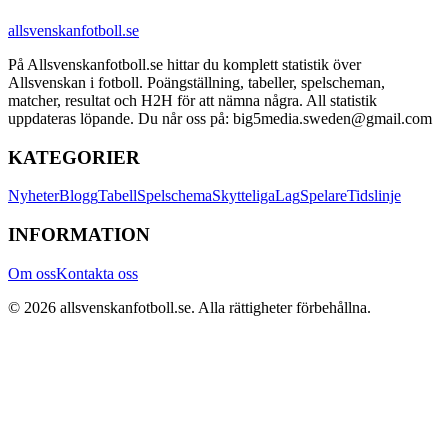
allsvenskanfotboll.se
På Allsvenskanfotboll.se hittar du komplett statistik över
Allsvenskan i fotboll. Poängställning, tabeller, spelscheman,
matcher, resultat och H2H för att nämna några. All statistik
uppdateras löpande. Du når oss på: big5media.sweden@gmail.com
KATEGORIER
Nyheter
Blogg
Tabell
Spelschema
Skytteliga
Lag
Spelare
Tidslinje
INFORMATION
Om oss
Kontakta oss
©
2026
allsvenskanfotboll.se
. Alla rättigheter förbehållna.