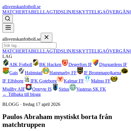
allsvenskanfotboll.se
MATCHER
TABELL
LAG
TIDSLINJE
SKYTTELIGA
ÖVERGÅN
allsvenskanfotboll.se
MATCHER
TABELL
LAG
TIDSLINJE
SKYTTELIGA
ÖVERGÅN
LAG
AIK Fotboll
BK Hacken
Degerfors IF
Djurgardens IF
Gais
Halmstad
Hammarby FF
IF Brommapojkarna
IF Elfsborg
IFK Goteborg
Kalmar FF
Malmo FF
Mjallby AIF
Orgryte IS
Sirius
Vasteras SK FK
← Tillbaka till blogg
BLOGG ·
fredag 17 april 2026
Paulos Abraham mystiskt borta från
matchtruppen