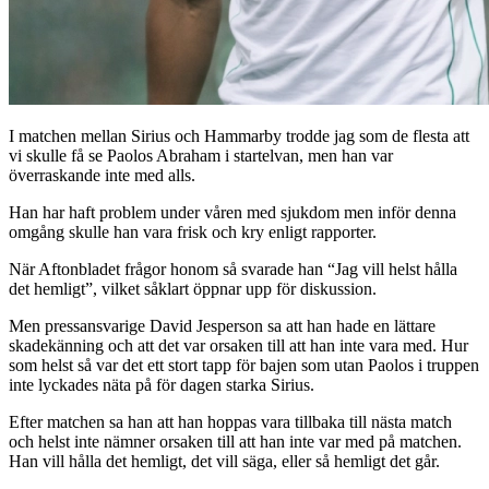
I matchen mellan Sirius och Hammarby trodde jag som de flesta att
vi skulle få se Paolos Abraham i startelvan, men han var
överraskande inte med alls.
Han har haft problem under våren med sjukdom men inför denna
omgång skulle han vara frisk och kry enligt rapporter.
När Aftonbladet frågor honom så svarade han “Jag vill helst hålla
det hemligt”, vilket såklart öppnar upp för diskussion.
Men pressansvarige David Jesperson sa att han hade en lättare
skadekänning och att det var orsaken till att han inte vara med. Hur
som helst så var det ett stort tapp för bajen som utan Paolos i truppen
inte lyckades näta på för dagen starka Sirius.
Efter matchen sa han att han hoppas vara tillbaka till nästa match
och helst inte nämner orsaken till att han inte var med på matchen.
Han vill hålla det hemligt, det vill säga, eller så hemligt det går.