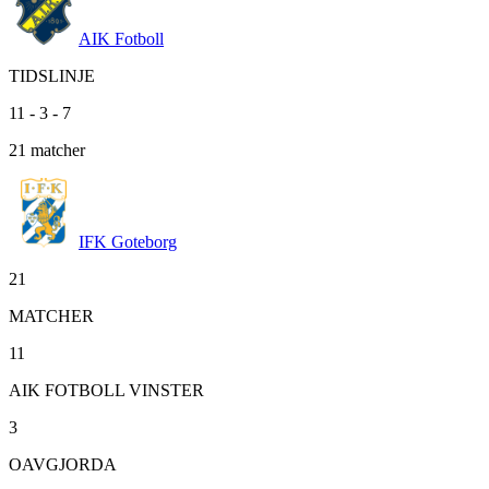
AIK Fotboll
TIDSLINJE
11
-
3
-
7
21
matcher
IFK Goteborg
21
MATCHER
11
AIK FOTBOLL VINSTER
3
OAVGJORDA