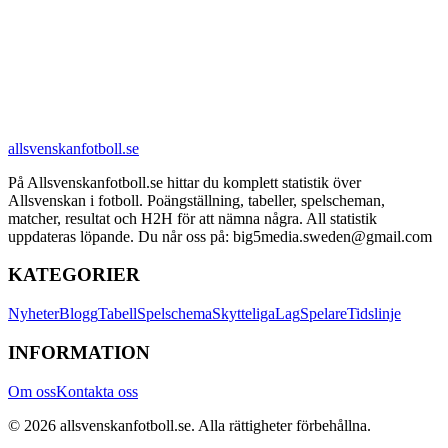
allsvenskanfotboll.se
På Allsvenskanfotboll.se hittar du komplett statistik över
Allsvenskan i fotboll. Poängställning, tabeller, spelscheman,
matcher, resultat och H2H för att nämna några. All statistik
uppdateras löpande. Du når oss på: big5media.sweden@gmail.com
KATEGORIER
Nyheter
Blogg
Tabell
Spelschema
Skytteliga
Lag
Spelare
Tidslinje
INFORMATION
Om oss
Kontakta oss
©
2026
allsvenskanfotboll.se
. Alla rättigheter förbehållna.