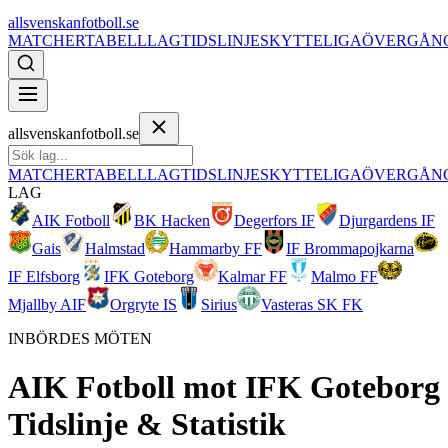
allsvenskanfotboll.se
MATCHER
TABELL
LAG
TIDSLINJE
SKYTTELIGA
ÖVERGÅN
allsvenskanfotboll.se
MATCHER
TABELL
LAG
TIDSLINJE
SKYTTELIGA
ÖVERGÅN
LAG
AIK Fotboll
BK Hacken
Degerfors IF
Djurgardens IF
Gais
Halmstad
Hammarby FF
IF Brommapojkarna
IF Elfsborg
IFK Goteborg
Kalmar FF
Malmo FF
Mjallby AIF
Orgryte IS
Sirius
Vasteras SK FK
INBÖRDES MÖTEN
AIK Fotboll
mot
IFK Goteborg
Tidslinje & Statistik