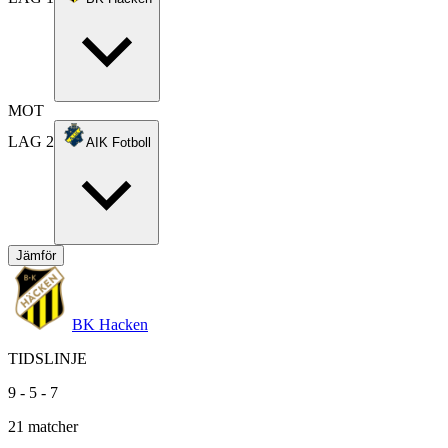
MOT
LAG 2
AIK Fotboll
Jämför
BK Hacken
TIDSLINJE
9
-
5
-
7
21
matcher