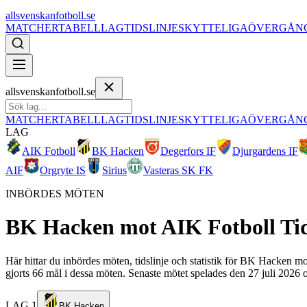
allsvenskanfotboll.se
MATCHER
TABELL
LAG
TIDSLINJE
SKYTTELIGA
ÖVERGÅN
allsvenskanfotboll.se
MATCHER
TABELL
LAG
TIDSLINJE
SKYTTELIGA
ÖVERGÅN
LAG
AIK Fotboll
BK Hacken
Degerfors IF
Djurgardens IF
AIF
Orgryte IS
Sirius
Vasteras SK FK
INBÖRDES MÖTEN
BK Hacken
mot
AIK Fotboll
Ti
Här hittar du inbördes möten, tidslinje och statistik för BK Hacken 
gjorts 66 mål i dessa möten. Senaste mötet spelades den 27 juli 2026 o
LAG 1
BK Hacken