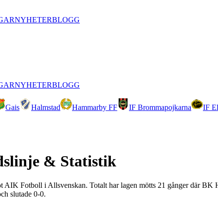
GAR
NYHETER
BLOGG
GAR
NYHETER
BLOGG
Gais
Halmstad
Hammarby FF
IF Brommapojkarna
IF E
dslinje & Statistik
mot AIK Fotboll i Allsvenskan. Totalt har lagen mötts 21 gånger där BK 
ch slutade 0-0.