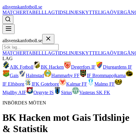
allsvenskanfotboll.se
MATCHER
TABELL
LAG
TIDSLINJE
SKYTTELIGA
ÖVERGÅN
allsvenskanfotboll.se
MATCHER
TABELL
LAG
TIDSLINJE
SKYTTELIGA
ÖVERGÅN
LAG
AIK Fotboll
BK Hacken
Degerfors IF
Djurgardens IF
Gais
Halmstad
Hammarby FF
IF Brommapojkarna
IF Elfsborg
IFK Goteborg
Kalmar FF
Malmo FF
Mjallby AIF
Orgryte IS
Sirius
Vasteras SK FK
INBÖRDES MÖTEN
BK Hacken
mot
Gais
Tidslinje
& Statistik