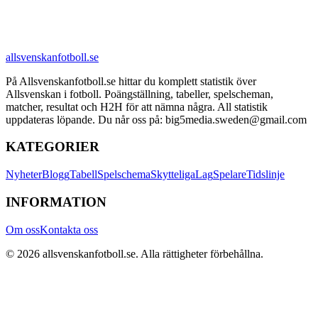
allsvenskanfotboll.se
På Allsvenskanfotboll.se hittar du komplett statistik över
Allsvenskan i fotboll. Poängställning, tabeller, spelscheman,
matcher, resultat och H2H för att nämna några. All statistik
uppdateras löpande. Du når oss på: big5media.sweden@gmail.com
KATEGORIER
Nyheter
Blogg
Tabell
Spelschema
Skytteliga
Lag
Spelare
Tidslinje
INFORMATION
Om oss
Kontakta oss
©
2026
allsvenskanfotboll.se
. Alla rättigheter förbehållna.