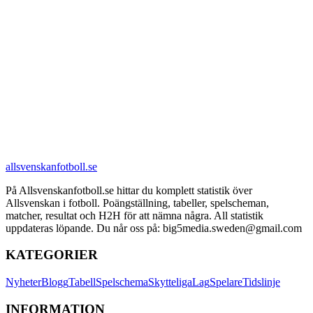
allsvenskanfotboll.se
På Allsvenskanfotboll.se hittar du komplett statistik över
Allsvenskan i fotboll. Poängställning, tabeller, spelscheman,
matcher, resultat och H2H för att nämna några. All statistik
uppdateras löpande. Du når oss på: big5media.sweden@gmail.com
KATEGORIER
Nyheter
Blogg
Tabell
Spelschema
Skytteliga
Lag
Spelare
Tidslinje
INFORMATION