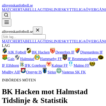
allsvenskanfotboll.se
MATCHER
TABELL
LAG
TIDSLINJE
SKYTTELIGA
ÖVERGÅN
allsvenskanfotboll.se
MATCHER
TABELL
LAG
TIDSLINJE
SKYTTELIGA
ÖVERGÅN
LAG
AIK Fotboll
BK Hacken
Degerfors IF
Djurgardens IF
Gais
Halmstad
Hammarby FF
IF Brommapojkarna
IF Elfsborg
IFK Goteborg
Kalmar FF
Malmo FF
Mjallby AIF
Orgryte IS
Sirius
Vasteras SK FK
INBÖRDES MÖTEN
BK Hacken
mot
Halmstad
Tidslinje & Statistik