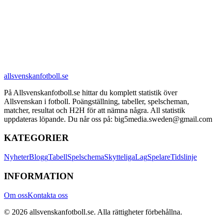
allsvenskanfotboll.se
På Allsvenskanfotboll.se hittar du komplett statistik över
Allsvenskan i fotboll. Poängställning, tabeller, spelscheman,
matcher, resultat och H2H för att nämna några. All statistik
uppdateras löpande. Du når oss på: big5media.sweden@gmail.com
KATEGORIER
Nyheter
Blogg
Tabell
Spelschema
Skytteliga
Lag
Spelare
Tidslinje
INFORMATION
Om oss
Kontakta oss
©
2026
allsvenskanfotboll.se
. Alla rättigheter förbehållna.