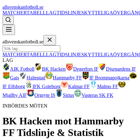
allsvenskanfotboll.se
MATCHER
TABELL
LAG
TIDSLINJE
SKYTTELIGA
ÖVERGÅN
allsvenskanfotboll.se
MATCHER
TABELL
LAG
TIDSLINJE
SKYTTELIGA
ÖVERGÅN
LAG
AIK Fotboll
BK Hacken
Degerfors IF
Djurgardens IF
Gais
Halmstad
Hammarby FF
IF Brommapojkarna
IF Elfsborg
IFK Goteborg
Kalmar FF
Malmo FF
Mjallby AIF
Orgryte IS
Sirius
Vasteras SK FK
INBÖRDES MÖTEN
BK Hacken
mot
Hammarby
FF
Tidslinje & Statistik