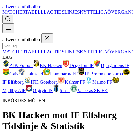
allsvenskanfotboll.se
MATCHER
TABELL
LAG
TIDSLINJE
SKYTTELIGA
ÖVERGÅN
allsvenskanfotboll.se
MATCHER
TABELL
LAG
TIDSLINJE
SKYTTELIGA
ÖVERGÅN
LAG
AIK Fotboll
BK Hacken
Degerfors IF
Djurgardens IF
Gais
Halmstad
Hammarby FF
IF Brommapojkarna
IF Elfsborg
IFK Goteborg
Kalmar FF
Malmo FF
Mjallby AIF
Orgryte IS
Sirius
Vasteras SK FK
INBÖRDES MÖTEN
BK Hacken
mot
IF Elfsborg
Tidslinje & Statistik