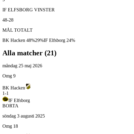
IF ELFSBORG VINSTER
48-28
MÅL TOTALT
BK Hacken
48
%
29
%
IF Elfsborg
24
%
Alla matcher (
21
)
måndag 25 maj 2026
Omg 9
BK Hacken
1
-
1
IF Elfsborg
BORTA
söndag 3 augusti 2025
Omg 18