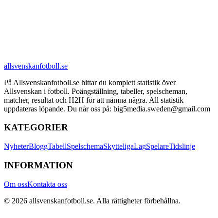
allsvenskanfotboll.se
På Allsvenskanfotboll.se hittar du komplett statistik över
Allsvenskan i fotboll. Poängställning, tabeller, spelscheman,
matcher, resultat och H2H för att nämna några. All statistik
uppdateras löpande. Du når oss på: big5media.sweden@gmail.com
KATEGORIER
Nyheter
Blogg
Tabell
Spelschema
Skytteliga
Lag
Spelare
Tidslinje
INFORMATION
Om oss
Kontakta oss
©
2026
allsvenskanfotboll.se
. Alla rättigheter förbehållna.