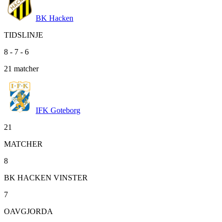
BK Hacken
TIDSLINJE
8
-
7
-
6
21
matcher
IFK Goteborg
21
MATCHER
8
BK HACKEN VINSTER
7
OAVGJORDA