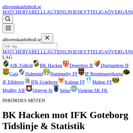
allsvenskanfotboll.se
MATCHER
TABELL
LAG
TIDSLINJE
SKYTTELIGA
ÖVERGÅN
allsvenskanfotboll.se
MATCHER
TABELL
LAG
TIDSLINJE
SKYTTELIGA
ÖVERGÅN
LAG
AIK Fotboll
BK Hacken
Degerfors IF
Djurgardens IF
Gais
Halmstad
Hammarby FF
IF Brommapojkarna
IF Elfsborg
IFK Goteborg
Kalmar FF
Malmo FF
Mjallby AIF
Orgryte IS
Sirius
Vasteras SK FK
INBÖRDES MÖTEN
BK Hacken
mot
IFK Goteborg
Tidslinje & Statistik