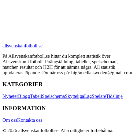
allsvenskanfotboll.se
På Allsvenskanfotboll.se hittar du komplett statistik över
Allsvenskan i fotboll. Poängställning, tabeller, spelscheman,
matcher, resultat och H2H för att nämna några. All statistik
uppdateras löpande. Du når oss på: big5media.sweden@gmail.com
KATEGORIER
Nyheter
Blogg
Tabell
Spelschema
Skytteliga
Lag
Spelare
Tidslinje
INFORMATION
Om oss
Kontakta oss
©
2026
allsvenskanfotboll.se
. Alla rättigheter förbehållna.