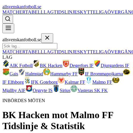
allsvenskanfotboll.se
MATCHER
TABELL
LAG
TIDSLINJE
SKYTTELIGA
ÖVERGÅN
allsvenskanfotboll.se
MATCHER
TABELL
LAG
TIDSLINJE
SKYTTELIGA
ÖVERGÅN
LAG
AIK Fotboll
BK Hacken
Degerfors IF
Djurgardens IF
Gais
Halmstad
Hammarby FF
IF Brommapojkarna
IF Elfsborg
IFK Goteborg
Kalmar FF
Malmo FF
Mjallby AIF
Orgryte IS
Sirius
Vasteras SK FK
INBÖRDES MÖTEN
BK Hacken
mot
Malmo FF
Tidslinje & Statistik