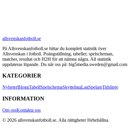
allsvenskanfotboll.se
På Allsvenskanfotboll.se hittar du komplett statistik över
Allsvenskan i fotboll. Poängställning, tabeller, spelscheman,
matcher, resultat och H2H för att nämna några. All statistik
uppdateras löpande. Du når oss på: big5media.sweden@gmail.com
KATEGORIER
Nyheter
Blogg
Tabell
Spelschema
Skytteliga
Lag
Spelare
Tidslinje
INFORMATION
Om oss
Kontakta oss
©
2026
allsvenskanfotboll.se
. Alla rättigheter förbehållna.