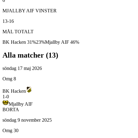
6
MJALLBY AIF VINSTER
13-16
MÅL TOTALT
BK Hacken
31
%
23
%
Mjallby AIF
46
%
Alla matcher (
13
)
söndag 17 maj 2026
Omg 8
BK Hacken
1
-
0
Mjallby AIF
BORTA
söndag 9 november 2025
Omg 30