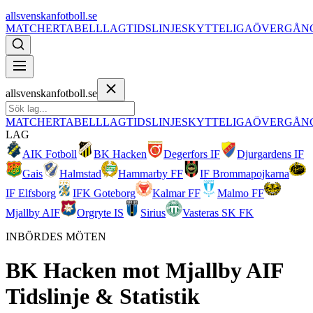
allsvenskanfotboll.se
MATCHER
TABELL
LAG
TIDSLINJE
SKYTTELIGA
ÖVERGÅN
allsvenskanfotboll.se
MATCHER
TABELL
LAG
TIDSLINJE
SKYTTELIGA
ÖVERGÅN
LAG
AIK Fotboll
BK Hacken
Degerfors IF
Djurgardens IF
Gais
Halmstad
Hammarby FF
IF Brommapojkarna
IF Elfsborg
IFK Goteborg
Kalmar FF
Malmo FF
Mjallby AIF
Orgryte IS
Sirius
Vasteras SK FK
INBÖRDES MÖTEN
BK Hacken
mot
Mjallby AIF
Tidslinje & Statistik