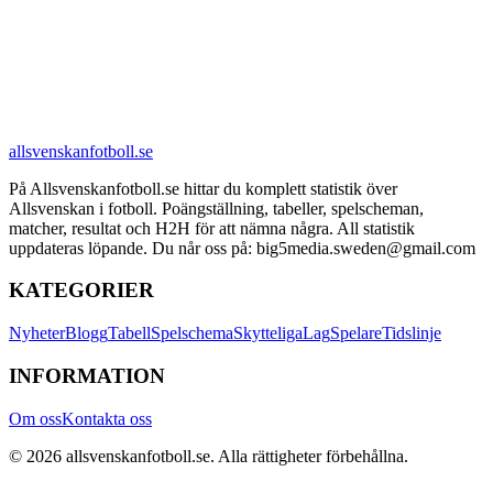
allsvenskanfotboll.se
På Allsvenskanfotboll.se hittar du komplett statistik över
Allsvenskan i fotboll. Poängställning, tabeller, spelscheman,
matcher, resultat och H2H för att nämna några. All statistik
uppdateras löpande. Du når oss på: big5media.sweden@gmail.com
KATEGORIER
Nyheter
Blogg
Tabell
Spelschema
Skytteliga
Lag
Spelare
Tidslinje
INFORMATION
Om oss
Kontakta oss
©
2026
allsvenskanfotboll.se
. Alla rättigheter förbehållna.