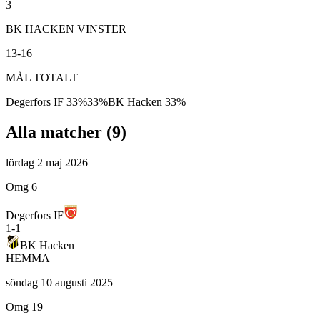
3
BK HACKEN VINSTER
13-16
MÅL TOTALT
Degerfors IF
33
%
33
%
BK Hacken
33
%
Alla matcher (
9
)
lördag 2 maj 2026
Omg 6
Degerfors IF
1
-
1
BK Hacken
HEMMA
söndag 10 augusti 2025
Omg 19