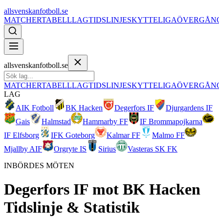
allsvenskanfotboll.se
MATCHER
TABELL
LAG
TIDSLINJE
SKYTTELIGA
ÖVERGÅN
allsvenskanfotboll.se
MATCHER
TABELL
LAG
TIDSLINJE
SKYTTELIGA
ÖVERGÅN
LAG
AIK Fotboll
BK Hacken
Degerfors IF
Djurgardens IF
Gais
Halmstad
Hammarby FF
IF Brommapojkarna
IF Elfsborg
IFK Goteborg
Kalmar FF
Malmo FF
Mjallby AIF
Orgryte IS
Sirius
Vasteras SK FK
INBÖRDES MÖTEN
Degerfors IF
mot
BK Hacken
Tidslinje & Statistik