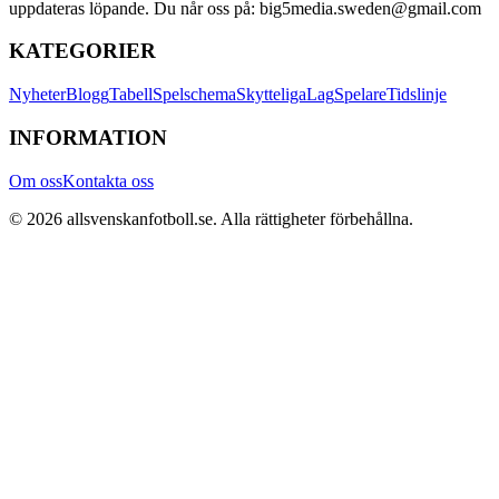
uppdateras löpande. Du når oss på: big5media.sweden@gmail.com
KATEGORIER
Nyheter
Blogg
Tabell
Spelschema
Skytteliga
Lag
Spelare
Tidslinje
INFORMATION
Om oss
Kontakta oss
©
2026
allsvenskanfotboll.se
. Alla rättigheter förbehållna.