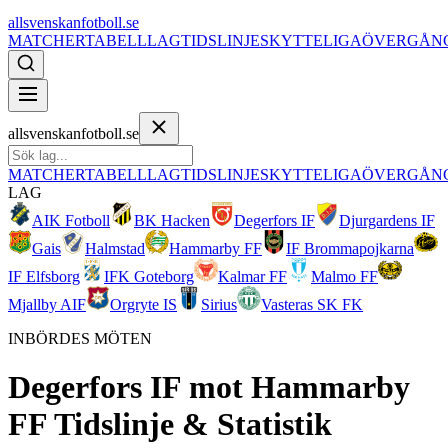
allsvenskanfotboll.se
MATCHER
TABELL
LAG
TIDSLINJE
SKYTTELIGA
ÖVERGÅN
allsvenskanfotboll.se
MATCHER
TABELL
LAG
TIDSLINJE
SKYTTELIGA
ÖVERGÅN
LAG
AIK Fotboll
BK Hacken
Degerfors IF
Djurgardens IF
Gais
Halmstad
Hammarby FF
IF Brommapojkarna
IF Elfsborg
IFK Goteborg
Kalmar FF
Malmo FF
Mjallby AIF
Orgryte IS
Sirius
Vasteras SK FK
INBÖRDES MÖTEN
Degerfors IF
mot
Hammarby
FF
Tidslinje & Statistik