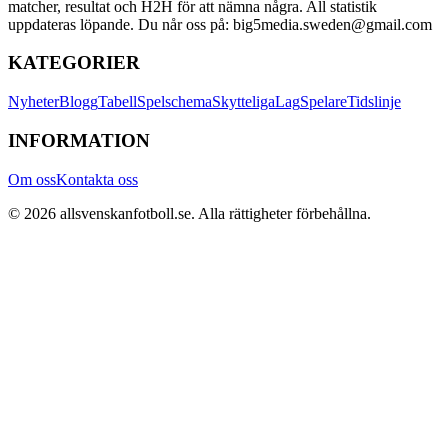
matcher, resultat och H2H för att nämna några. All statistik
uppdateras löpande. Du når oss på: big5media.sweden@gmail.com
KATEGORIER
Nyheter
Blogg
Tabell
Spelschema
Skytteliga
Lag
Spelare
Tidslinje
INFORMATION
Om oss
Kontakta oss
©
2026
allsvenskanfotboll.se
. Alla rättigheter förbehållna.