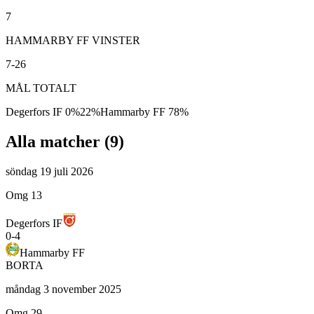
7
HAMMARBY FF VINSTER
7-26
MÅL TOTALT
Degerfors IF
0
%
22
%
Hammarby FF
78
%
Alla matcher (
9
)
söndag 19 juli 2026
Omg 13
Degerfors IF
0
-
4
Hammarby FF
BORTA
måndag 3 november 2025
Omg 29