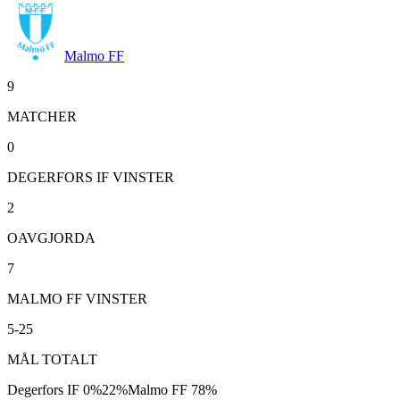
Malmo FF
9
MATCHER
0
DEGERFORS IF VINSTER
2
OAVGJORDA
7
MALMO FF VINSTER
5-25
MÅL TOTALT
Degerfors IF
0
%
22
%
Malmo FF
78
%