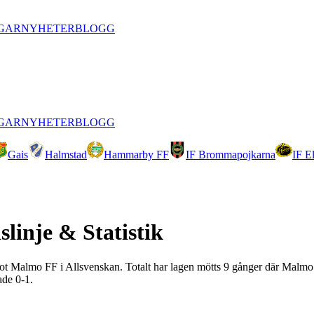
GAR
NYHETER
BLOGG
GAR
NYHETER
BLOGG
Gais
Halmstad
Hammarby FF
IF Brommapojkarna
IF E
slinje & Statistik
F mot Malmo FF i Allsvenskan. Totalt har lagen mötts 9 gånger där Malmo
ade 0-1.