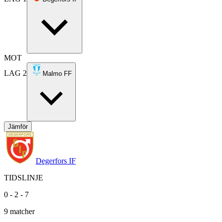
MOT
LAG 2
Malmo FF
Jämför
Degerfors IF
TIDSLINJE
0
-
2
-
7
9
matcher