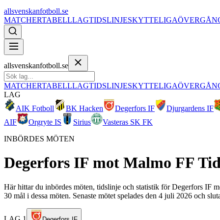
allsvenskanfotboll.se
MATCHER
TABELL
LAG
TIDSLINJE
SKYTTELIGA
ÖVERGÅN
allsvenskanfotboll.se
MATCHER
TABELL
LAG
TIDSLINJE
SKYTTELIGA
ÖVERGÅN
LAG
AIK Fotboll
BK Hacken
Degerfors IF
Djurgardens IF
AIF
Orgryte IS
Sirius
Vasteras SK FK
INBÖRDES MÖTEN
Degerfors IF
mot
Malmo FF
Tid
Här hittar du inbördes möten, tidslinje och statistik för Degerfors I
30 mål i dessa möten. Senaste mötet spelades den 4 juli 2026 och slut
LAG 1
Degerfors IF