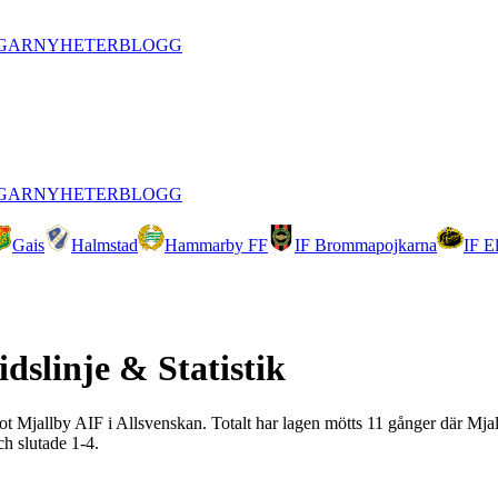
GAR
NYHETER
BLOGG
GAR
NYHETER
BLOGG
Gais
Halmstad
Hammarby FF
IF Brommapojkarna
IF E
idslinje & Statistik
 mot Mjallby AIF i Allsvenskan. Totalt har lagen mötts 11 gånger där Mj
h slutade 1-4.