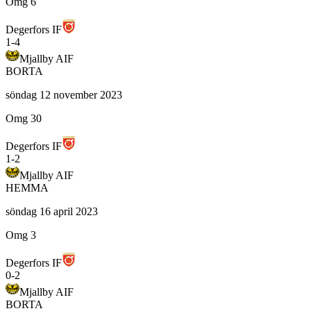
Omg 6
Degerfors IF
1
-
4
Mjallby AIF
BORTA
söndag 12 november 2023
Omg 30
Degerfors IF
1
-
2
Mjallby AIF
HEMMA
söndag 16 april 2023
Omg 3
Degerfors IF
0
-
2
Mjallby AIF
BORTA