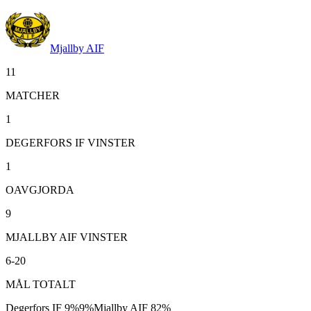
Mjallby AIF
11
MATCHER
1
DEGERFORS IF VINSTER
1
OAVGJORDA
9
MJALLBY AIF VINSTER
6-20
MÅL TOTALT
Degerfors IF
9
%
9
%
Mjallby AIF
82
%