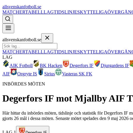
allsvenskanfotboll.se
MATCHER
TABELL
LAG
TIDSLINJE
SKYTTELIGA
ÖVERGÅN
allsvenskanfotboll.se
MATCHER
TABELL
LAG
TIDSLINJE
SKYTTELIGA
ÖVERGÅN
LAG
AIK Fotboll
BK Hacken
Degerfors IF
Djurgardens IF
AIF
Orgryte IS
Sirius
Vasteras SK FK
INBÖRDES MÖTEN
Degerfors IF
mot
Mjallby AIF
T
Här hittar du inbördes möten, tidslinje och statistik för Degerfors IF
gjorts 26 mål i dessa möten. Senaste mötet spelades den 9 maj 2026 oc
LAG 1
Degerfors IF