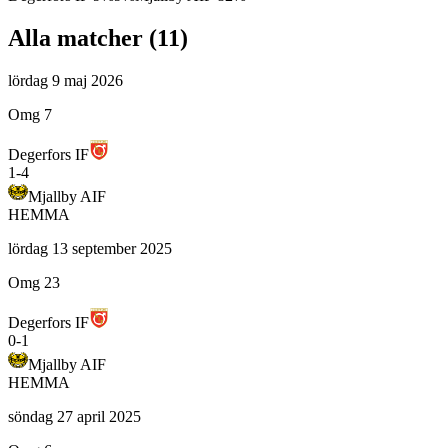
Alla matcher (
11
)
lördag 9 maj 2026
Omg 7
Degerfors IF
1
-
4
Mjallby AIF
HEMMA
lördag 13 september 2025
Omg 23
Degerfors IF
0
-
1
Mjallby AIF
HEMMA
söndag 27 april 2025