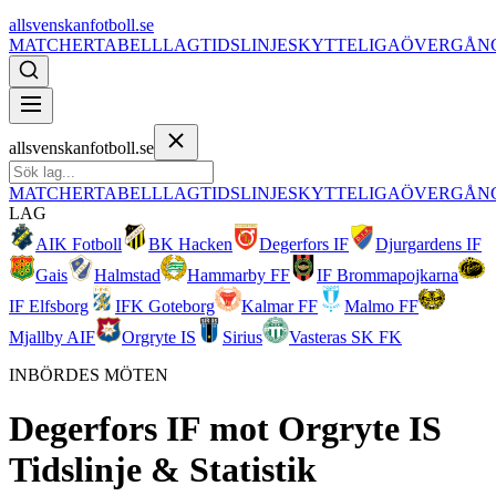
allsvenskanfotboll.se
MATCHER
TABELL
LAG
TIDSLINJE
SKYTTELIGA
ÖVERGÅN
allsvenskanfotboll.se
MATCHER
TABELL
LAG
TIDSLINJE
SKYTTELIGA
ÖVERGÅN
LAG
AIK Fotboll
BK Hacken
Degerfors IF
Djurgardens IF
Gais
Halmstad
Hammarby FF
IF Brommapojkarna
IF Elfsborg
IFK Goteborg
Kalmar FF
Malmo FF
Mjallby AIF
Orgryte IS
Sirius
Vasteras SK FK
INBÖRDES MÖTEN
Degerfors IF
mot
Orgryte IS
Tidslinje & Statistik