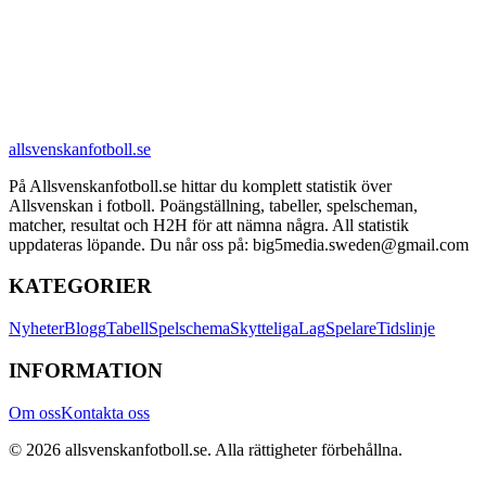
allsvenskanfotboll.se
På Allsvenskanfotboll.se hittar du komplett statistik över
Allsvenskan i fotboll. Poängställning, tabeller, spelscheman,
matcher, resultat och H2H för att nämna några. All statistik
uppdateras löpande. Du når oss på: big5media.sweden@gmail.com
KATEGORIER
Nyheter
Blogg
Tabell
Spelschema
Skytteliga
Lag
Spelare
Tidslinje
INFORMATION
Om oss
Kontakta oss
©
2026
allsvenskanfotboll.se
. Alla rättigheter förbehållna.