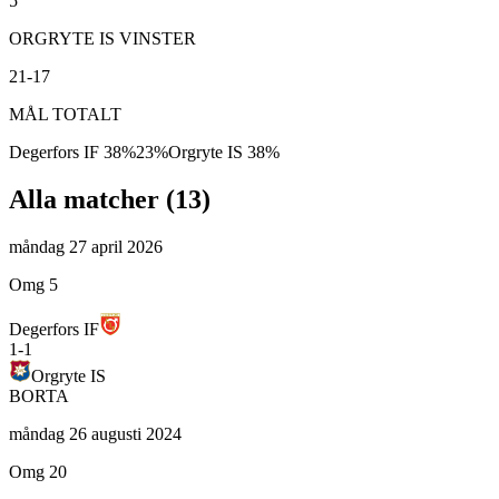
5
ORGRYTE IS VINSTER
21-17
MÅL TOTALT
Degerfors IF
38
%
23
%
Orgryte IS
38
%
Alla matcher (
13
)
måndag 27 april 2026
Omg 5
Degerfors IF
1
-
1
Orgryte IS
BORTA
måndag 26 augusti 2024
Omg 20