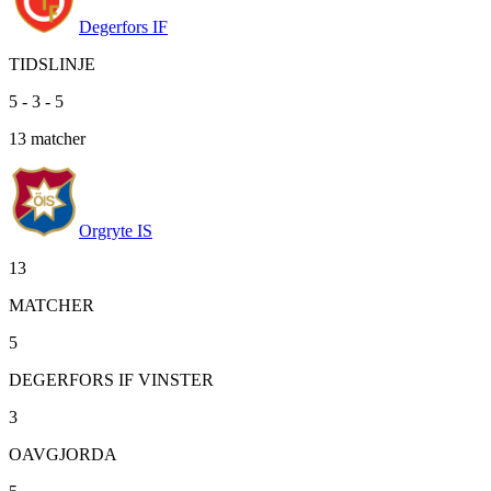
Degerfors IF
TIDSLINJE
5
-
3
-
5
13
matcher
Orgryte IS
13
MATCHER
5
DEGERFORS IF VINSTER
3
OAVGJORDA