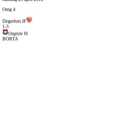
Omg 4
Degerfors IF
1
-
3
Orgryte IS
BORTA