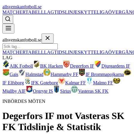
allsvenskanfotboll.se
MATCHER
TABELL
LAG
TIDSLINJE
SKYTTELIGA
ÖVERGÅN
allsvenskanfotboll.se
MATCHER
TABELL
LAG
TIDSLINJE
SKYTTELIGA
ÖVERGÅN
LAG
AIK Fotboll
BK Hacken
Degerfors IF
Djurgardens IF
Gais
Halmstad
Hammarby FF
IF Brommapojkarna
IF Elfsborg
IFK Goteborg
Kalmar FF
Malmo FF
Mjallby AIF
Orgryte IS
Sirius
Vasteras SK FK
INBÖRDES MÖTEN
Degerfors IF
mot
Vasteras SK
FK
Tidslinje & Statistik