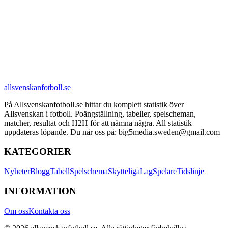
allsvenskanfotboll.se
På Allsvenskanfotboll.se hittar du komplett statistik över
Allsvenskan i fotboll. Poängställning, tabeller, spelscheman,
matcher, resultat och H2H för att nämna några. All statistik
uppdateras löpande. Du når oss på: big5media.sweden@gmail.com
KATEGORIER
Nyheter
Blogg
Tabell
Spelschema
Skytteliga
Lag
Spelare
Tidslinje
INFORMATION
Om oss
Kontakta oss