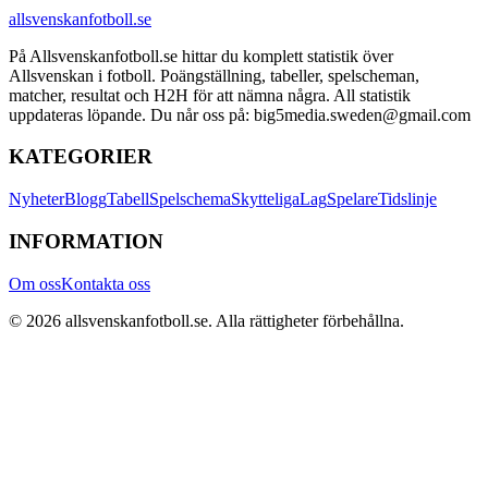
allsvenskanfotboll.se
På Allsvenskanfotboll.se hittar du komplett statistik över
Allsvenskan i fotboll. Poängställning, tabeller, spelscheman,
matcher, resultat och H2H för att nämna några. All statistik
uppdateras löpande. Du når oss på: big5media.sweden@gmail.com
KATEGORIER
Nyheter
Blogg
Tabell
Spelschema
Skytteliga
Lag
Spelare
Tidslinje
INFORMATION
Om oss
Kontakta oss
©
2026
allsvenskanfotboll.se
. Alla rättigheter förbehållna.