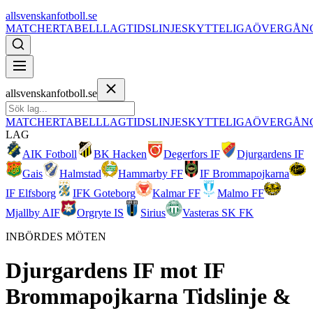
allsvenskanfotboll.se
MATCHER
TABELL
LAG
TIDSLINJE
SKYTTELIGA
ÖVERGÅN
allsvenskanfotboll.se
MATCHER
TABELL
LAG
TIDSLINJE
SKYTTELIGA
ÖVERGÅN
LAG
AIK Fotboll
BK Hacken
Degerfors IF
Djurgardens IF
Gais
Halmstad
Hammarby FF
IF Brommapojkarna
IF Elfsborg
IFK Goteborg
Kalmar FF
Malmo FF
Mjallby AIF
Orgryte IS
Sirius
Vasteras SK FK
INBÖRDES MÖTEN
Djurgardens IF
mot
IF
Brommapojkarna
Tidslinje &