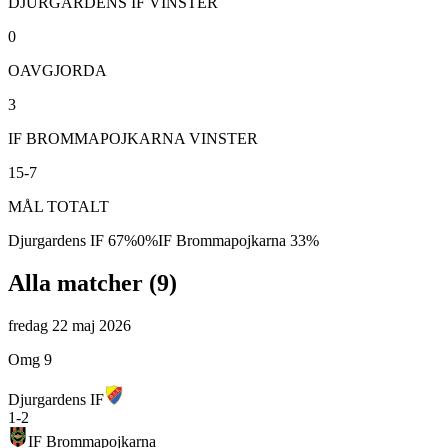
DJURGARDENS IF VINSTER
0
OAVGJORDA
3
IF BROMMAPOJKARNA VINSTER
15-7
MÅL TOTALT
Djurgardens IF
67
%
0
%
IF Brommapojkarna
33
%
Alla matcher (
9
)
fredag 22 maj 2026
Omg 9
Djurgardens IF
1
-
2
IF Brommapojkarna