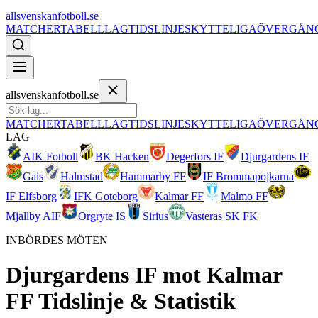
allsvenskanfotboll.se
MATCHER
TABELL
LAG
TIDSLINJE
SKYTTELIGA
ÖVERGÅN
allsvenskanfotboll.se
MATCHER
TABELL
LAG
TIDSLINJE
SKYTTELIGA
ÖVERGÅN
LAG
AIK Fotboll
BK Hacken
Degerfors IF
Djurgardens IF
Gais
Halmstad
Hammarby FF
IF Brommapojkarna
IF Elfsborg
IFK Goteborg
Kalmar FF
Malmo FF
Mjallby AIF
Orgryte IS
Sirius
Vasteras SK FK
INBÖRDES MÖTEN
Djurgardens IF
mot
Kalmar
FF
Tidslinje & Statistik