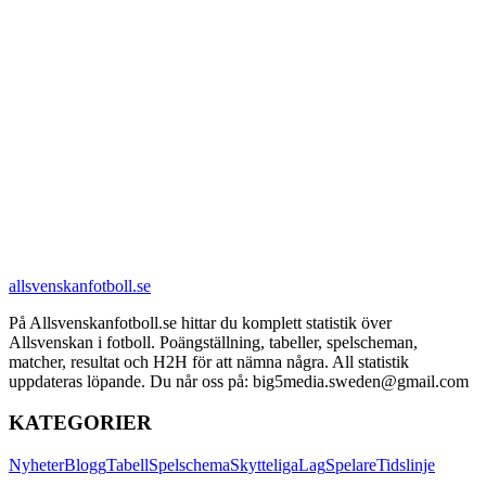
allsvenskanfotboll.se
På Allsvenskanfotboll.se hittar du komplett statistik över
Allsvenskan i fotboll. Poängställning, tabeller, spelscheman,
matcher, resultat och H2H för att nämna några. All statistik
uppdateras löpande. Du når oss på: big5media.sweden@gmail.com
KATEGORIER
Nyheter
Blogg
Tabell
Spelschema
Skytteliga
Lag
Spelare
Tidslinje