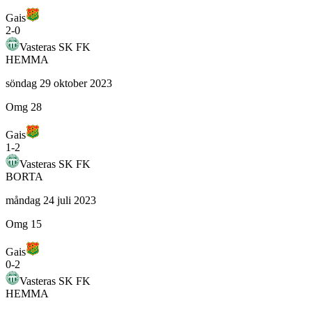
Gais
2
-
0
Vasteras SK FK
HEMMA
söndag 29 oktober 2023
Omg 28
Gais
1
-
2
Vasteras SK FK
BORTA
måndag 24 juli 2023
Omg 15
Gais
0
-
2
Vasteras SK FK
HEMMA