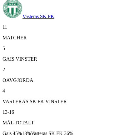
Vasteras SK FK
11
MATCHER
5
GAIS VINSTER
2
OAVGJORDA
4
VASTERAS SK FK VINSTER
13-16
MÅL TOTALT
Gais
45
%
18
%
Vasteras SK FK
36
%