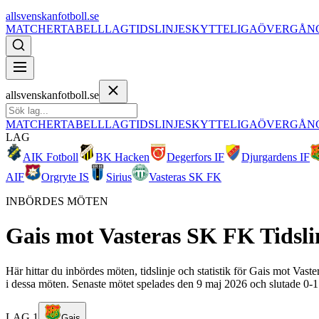
allsvenskanfotboll.se
MATCHER
TABELL
LAG
TIDSLINJE
SKYTTELIGA
ÖVERGÅN
allsvenskanfotboll.se
MATCHER
TABELL
LAG
TIDSLINJE
SKYTTELIGA
ÖVERGÅN
LAG
AIK Fotboll
BK Hacken
Degerfors IF
Djurgardens IF
AIF
Orgryte IS
Sirius
Vasteras SK FK
INBÖRDES MÖTEN
Gais
mot
Vasteras SK FK
Tidsli
Här hittar du inbördes möten, tidslinje och statistik för Gais mot Vas
i dessa möten. Senaste mötet spelades den 9 maj 2026 och slutade 0-1
LAG 1
Gais