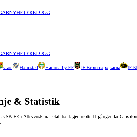
GAR
NYHETER
BLOGG
GAR
NYHETER
BLOGG
Gais
Halmstad
Hammarby FF
IF Brommapojkarna
IF E
nje & Statistik
teras SK FK i Allsvenskan. Totalt har lagen mötts 11 gånger där Gais dom
.