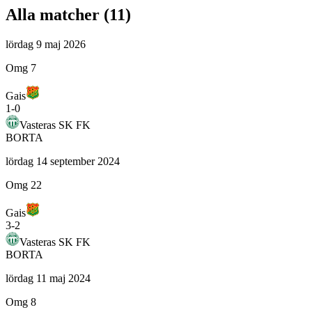
Alla matcher (
11
)
lördag 9 maj 2026
Omg 7
Gais
1
-
0
Vasteras SK FK
BORTA
lördag 14 september 2024
Omg 22
Gais
3
-
2
Vasteras SK FK
BORTA
lördag 11 maj 2024
Omg 8