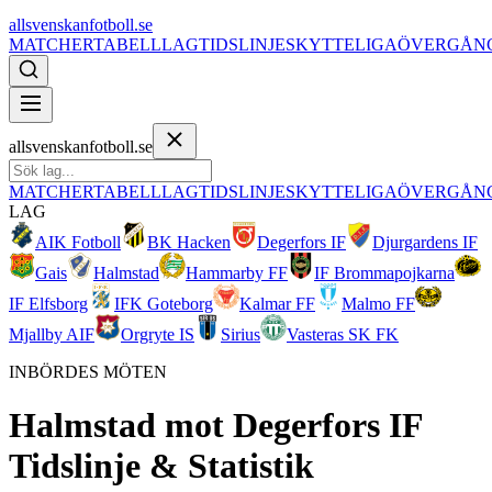
allsvenskanfotboll.se
MATCHER
TABELL
LAG
TIDSLINJE
SKYTTELIGA
ÖVERGÅN
allsvenskanfotboll.se
MATCHER
TABELL
LAG
TIDSLINJE
SKYTTELIGA
ÖVERGÅN
LAG
AIK Fotboll
BK Hacken
Degerfors IF
Djurgardens IF
Gais
Halmstad
Hammarby FF
IF Brommapojkarna
IF Elfsborg
IFK Goteborg
Kalmar FF
Malmo FF
Mjallby AIF
Orgryte IS
Sirius
Vasteras SK FK
INBÖRDES MÖTEN
Halmstad
mot
Degerfors IF
Tidslinje & Statistik