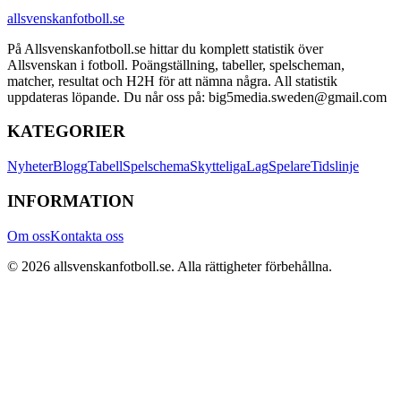
allsvenskanfotboll.se
På Allsvenskanfotboll.se hittar du komplett statistik över
Allsvenskan i fotboll. Poängställning, tabeller, spelscheman,
matcher, resultat och H2H för att nämna några. All statistik
uppdateras löpande. Du når oss på: big5media.sweden@gmail.com
KATEGORIER
Nyheter
Blogg
Tabell
Spelschema
Skytteliga
Lag
Spelare
Tidslinje
INFORMATION
Om oss
Kontakta oss
©
2026
allsvenskanfotboll.se
. Alla rättigheter förbehållna.