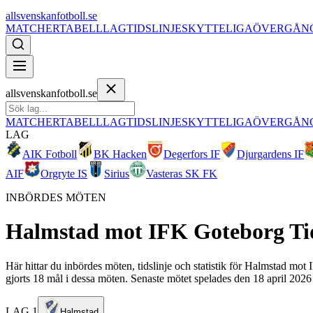
allsvenskanfotboll.se
MATCHER
TABELL
LAG
TIDSLINJE
SKYTTELIGA
ÖVERGÅN
allsvenskanfotboll.se
MATCHER
TABELL
LAG
TIDSLINJE
SKYTTELIGA
ÖVERGÅN
LAG
AIK Fotboll
BK Hacken
Degerfors IF
Djurgardens IF
AIF
Orgryte IS
Sirius
Vasteras SK FK
INBÖRDES MÖTEN
Halmstad
mot
IFK Goteborg
Ti
Här hittar du inbördes möten, tidslinje och statistik för Halmstad mo
gjorts 18 mål i dessa möten. Senaste mötet spelades den 18 april 2026
LAG 1
Halmstad