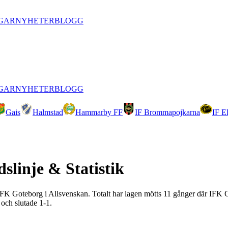
GAR
NYHETER
BLOGG
GAR
NYHETER
BLOGG
Gais
Halmstad
Hammarby FF
IF Brommapojkarna
IF E
dslinje & Statistik
t IFK Goteborg i Allsvenskan. Totalt har lagen mötts 11 gånger där IFK 
 och slutade 1-1.