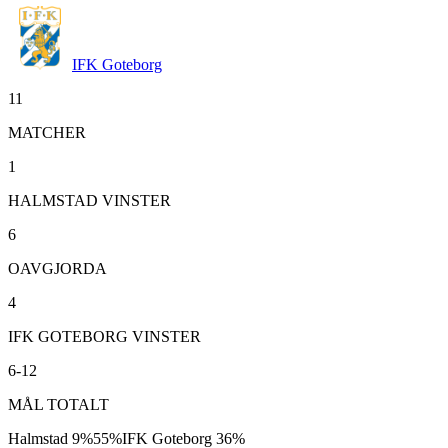
IFK Goteborg
11
MATCHER
1
HALMSTAD VINSTER
6
OAVGJORDA
4
IFK GOTEBORG VINSTER
6-12
MÅL TOTALT
Halmstad
9
%
55
%
IFK Goteborg
36
%