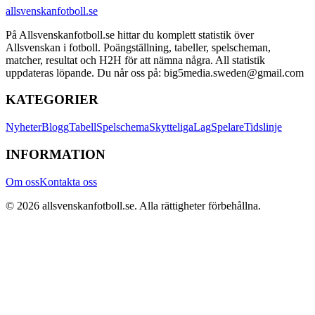
allsvenskanfotboll.se
På Allsvenskanfotboll.se hittar du komplett statistik över
Allsvenskan i fotboll. Poängställning, tabeller, spelscheman,
matcher, resultat och H2H för att nämna några. All statistik
uppdateras löpande. Du når oss på: big5media.sweden@gmail.com
KATEGORIER
Nyheter
Blogg
Tabell
Spelschema
Skytteliga
Lag
Spelare
Tidslinje
INFORMATION
Om oss
Kontakta oss
©
2026
allsvenskanfotboll.se
. Alla rättigheter förbehållna.