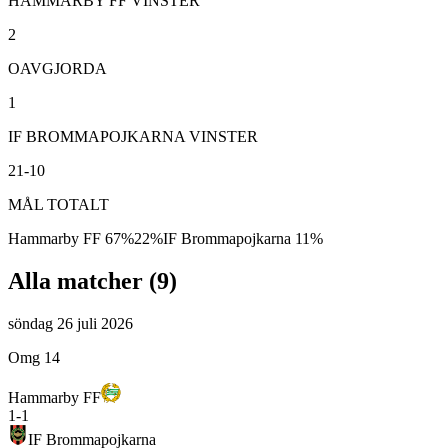
HAMMARBY FF VINSTER
2
OAVGJORDA
1
IF BROMMAPOJKARNA VINSTER
21-10
MÅL TOTALT
Hammarby FF
67
%
22
%
IF Brommapojkarna
11
%
Alla matcher (
9
)
söndag 26 juli 2026
Omg 14
Hammarby FF
1
-
1
IF Brommapojkarna