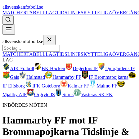
allsvenskanfotboll.se
MATCHER
TABELL
LAG
TIDSLINJE
SKYTTELIGA
ÖVERGÅN
allsvenskanfotboll.se
MATCHER
TABELL
LAG
TIDSLINJE
SKYTTELIGA
ÖVERGÅN
LAG
AIK Fotboll
BK Hacken
Degerfors IF
Djurgardens IF
Gais
Halmstad
Hammarby FF
IF Brommapojkarna
IF Elfsborg
IFK Goteborg
Kalmar FF
Malmo FF
Mjallby AIF
Orgryte IS
Sirius
Vasteras SK FK
INBÖRDES MÖTEN
Hammarby FF
mot
IF
Brommapojkarna
Tidslinje &