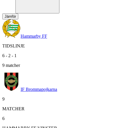
Jämför
Hammarby FF
TIDSLINJE
6
-
2
-
1
9
matcher
IF Brommapojkarna
9
MATCHER
6