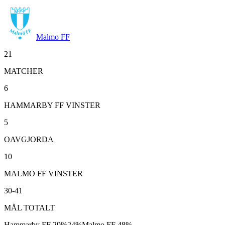
Malmo FF
21
MATCHER
6
HAMMARBY FF VINSTER
5
OAVGJORDA
10
MALMO FF VINSTER
30-41
MÅL TOTALT
Hammarby FF
29
%
24
%
Malmo FF
48
%