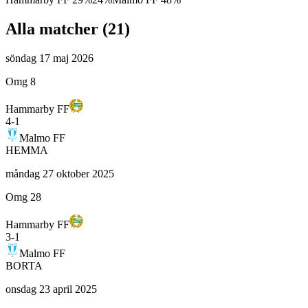
Alla matcher (
21
)
söndag 17 maj 2026
Omg 8
Hammarby FF
4
-
1
Malmo FF
HEMMA
måndag 27 oktober 2025
Omg 28
Hammarby FF
3
-
1
Malmo FF
BORTA
onsdag 23 april 2025