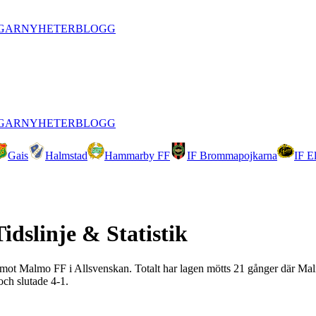
GAR
NYHETER
BLOGG
GAR
NYHETER
BLOGG
Gais
Halmstad
Hammarby FF
IF Brommapojkarna
IF E
Tidslinje & Statistik
F mot Malmo FF i Allsvenskan. Totalt har lagen mötts 21 gånger där Ma
och slutade 4-1.