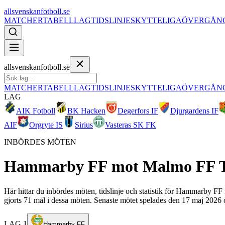
allsvenskanfotboll.se
MATCHER
TABELL
LAG
TIDSLINJE
SKYTTELIGA
ÖVERGÅN
allsvenskanfotboll.se
MATCHER
TABELL
LAG
TIDSLINJE
SKYTTELIGA
ÖVERGÅN
LAG
AIK Fotboll
BK Hacken
Degerfors IF
Djurgardens IF
AIF
Orgryte IS
Sirius
Vasteras SK FK
INBÖRDES MÖTEN
Hammarby FF
mot
Malmo FF
Här hittar du inbördes möten, tidslinje och statistik för Hammarby F
gjorts 71 mål i dessa möten. Senaste mötet spelades den 17 maj 2026 
LAG 1
Hammarby FF