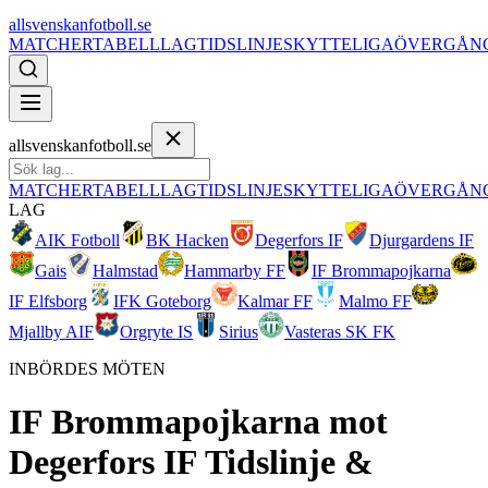
allsvenskanfotboll.se
MATCHER
TABELL
LAG
TIDSLINJE
SKYTTELIGA
ÖVERGÅN
allsvenskanfotboll.se
MATCHER
TABELL
LAG
TIDSLINJE
SKYTTELIGA
ÖVERGÅN
LAG
AIK Fotboll
BK Hacken
Degerfors IF
Djurgardens IF
Gais
Halmstad
Hammarby FF
IF Brommapojkarna
IF Elfsborg
IFK Goteborg
Kalmar FF
Malmo FF
Mjallby AIF
Orgryte IS
Sirius
Vasteras SK FK
INBÖRDES MÖTEN
IF Brommapojkarna
mot
Degerfors IF
Tidslinje &