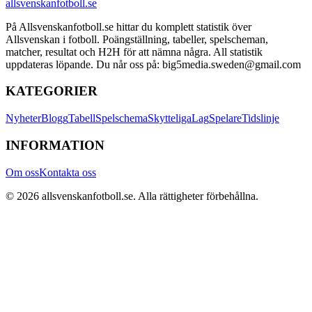
allsvenskanfotboll.se
På Allsvenskanfotboll.se hittar du komplett statistik över
Allsvenskan i fotboll. Poängställning, tabeller, spelscheman,
matcher, resultat och H2H för att nämna några. All statistik
uppdateras löpande. Du når oss på: big5media.sweden@gmail.com
KATEGORIER
Nyheter
Blogg
Tabell
Spelschema
Skytteliga
Lag
Spelare
Tidslinje
INFORMATION
Om oss
Kontakta oss
©
2026
allsvenskanfotboll.se
. Alla rättigheter förbehållna.