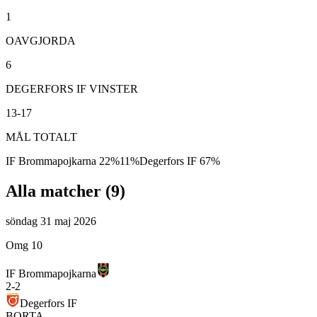
1
OAVGJORDA
6
DEGERFORS IF VINSTER
13-17
MÅL TOTALT
IF Brommapojkarna
22
%
11
%
Degerfors IF
67
%
Alla matcher (
9
)
söndag 31 maj 2026
Omg 10
IF Brommapojkarna
2
-
2
Degerfors IF
BORTA