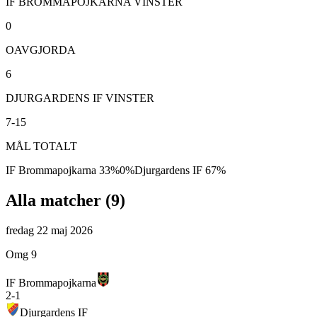
IF BROMMAPOJKARNA VINSTER
0
OAVGJORDA
6
DJURGARDENS IF VINSTER
7-15
MÅL TOTALT
IF Brommapojkarna
33
%
0
%
Djurgardens IF
67
%
Alla matcher (
9
)
fredag 22 maj 2026
Omg 9
IF Brommapojkarna
2
-
1
Djurgardens IF