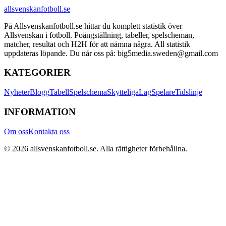
allsvenskanfotboll.se
På Allsvenskanfotboll.se hittar du komplett statistik över
Allsvenskan i fotboll. Poängställning, tabeller, spelscheman,
matcher, resultat och H2H för att nämna några. All statistik
uppdateras löpande. Du når oss på: big5media.sweden@gmail.com
KATEGORIER
Nyheter
Blogg
Tabell
Spelschema
Skytteliga
Lag
Spelare
Tidslinje
INFORMATION
Om oss
Kontakta oss
©
2026
allsvenskanfotboll.se
. Alla rättigheter förbehållna.