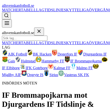
allsvenskanfotboll.se
MATCHER
TABELL
LAG
TIDSLINJE
SKYTTELIGA
ÖVERGÅN
allsvenskanfotboll.se
MATCHER
TABELL
LAG
TIDSLINJE
SKYTTELIGA
ÖVERGÅN
LAG
AIK Fotboll
BK Hacken
Degerfors IF
Djurgardens IF
Gais
Halmstad
Hammarby FF
IF Brommapojkarna
IF Elfsborg
IFK Goteborg
Kalmar FF
Malmo FF
Mjallby AIF
Orgryte IS
Sirius
Vasteras SK FK
INBÖRDES MÖTEN
IF Brommapojkarna
mot
Djurgardens IF
Tidslinje &