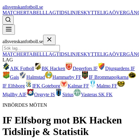
allsvenskanfotboll.se
MATCHER
TABELL
LAG
TIDSLINJE
SKYTTELIGA
ÖVERGÅN
allsvenskanfotboll.se
MATCHER
TABELL
LAG
TIDSLINJE
SKYTTELIGA
ÖVERGÅN
LAG
AIK Fotboll
BK Hacken
Degerfors IF
Djurgardens IF
Gais
Halmstad
Hammarby FF
IF Brommapojkarna
IF Elfsborg
IFK Goteborg
Kalmar FF
Malmo FF
Mjallby AIF
Orgryte IS
Sirius
Vasteras SK FK
INBÖRDES MÖTEN
IF Elfsborg
mot
BK Hacken
Tidslinje & Statistik