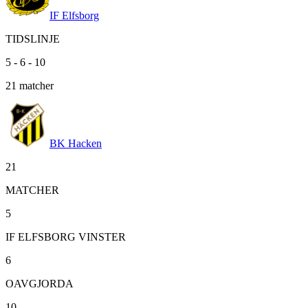
IF Elfsborg
TIDSLINJE
5
-
6
-
10
21
matcher
BK Hacken
21
MATCHER
5
IF ELFSBORG VINSTER
6
OAVGJORDA
10