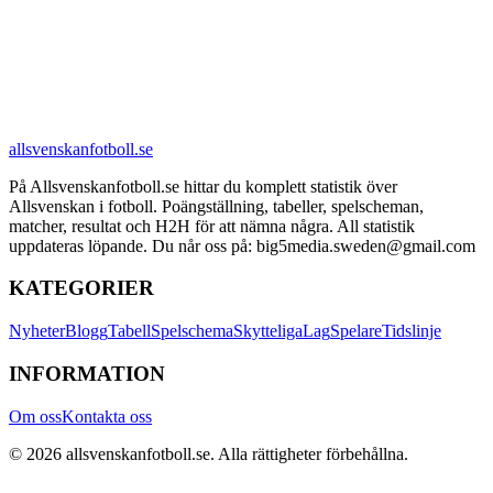
allsvenskanfotboll.se
På Allsvenskanfotboll.se hittar du komplett statistik över
Allsvenskan i fotboll. Poängställning, tabeller, spelscheman,
matcher, resultat och H2H för att nämna några. All statistik
uppdateras löpande. Du når oss på: big5media.sweden@gmail.com
KATEGORIER
Nyheter
Blogg
Tabell
Spelschema
Skytteliga
Lag
Spelare
Tidslinje
INFORMATION
Om oss
Kontakta oss
©
2026
allsvenskanfotboll.se
. Alla rättigheter förbehållna.