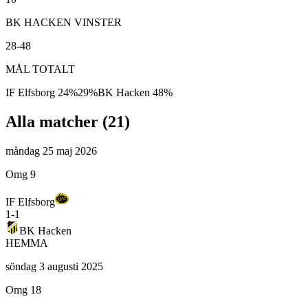
BK HACKEN VINSTER
28-48
MÅL TOTALT
IF Elfsborg
24
%
29
%
BK Hacken
48
%
Alla matcher (
21
)
måndag 25 maj 2026
Omg 9
IF Elfsborg
1
-
1
BK Hacken
HEMMA
söndag 3 augusti 2025
Omg 18