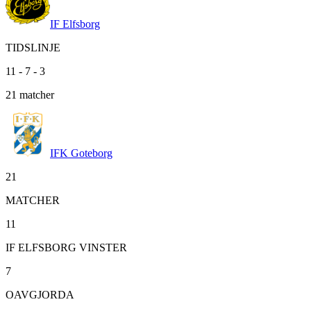
IF Elfsborg
TIDSLINJE
11
-
7
-
3
21
matcher
IFK Goteborg
21
MATCHER
11
IF ELFSBORG VINSTER
7
OAVGJORDA