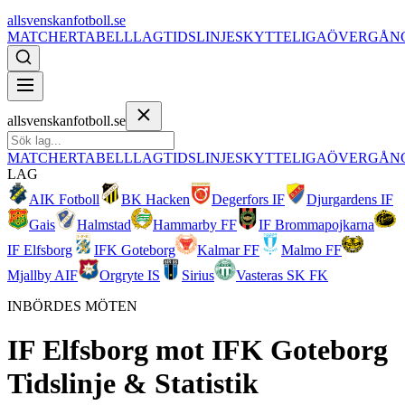
allsvenskanfotboll.se
MATCHER
TABELL
LAG
TIDSLINJE
SKYTTELIGA
ÖVERGÅN
allsvenskanfotboll.se
MATCHER
TABELL
LAG
TIDSLINJE
SKYTTELIGA
ÖVERGÅN
LAG
AIK Fotboll
BK Hacken
Degerfors IF
Djurgardens IF
Gais
Halmstad
Hammarby FF
IF Brommapojkarna
IF Elfsborg
IFK Goteborg
Kalmar FF
Malmo FF
Mjallby AIF
Orgryte IS
Sirius
Vasteras SK FK
INBÖRDES MÖTEN
IF Elfsborg
mot
IFK Goteborg
Tidslinje & Statistik