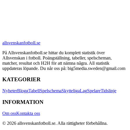
allsvenskanfotboll.se
På Allsvenskanfotboll.se hittar du komplett statistik över
Allsvenskan i fotboll. Poängställning, tabeller, spelscheman,
matcher, resultat och H2H för att nämna några. All statistik
uppdateras löpande. Du når oss på: big5media.sweden@gmail.com
KATEGORIER
Nyheter
Blogg
Tabell
Spelschema
Skytteliga
Lag
Spelare
Tidslinje
INFORMATION
Om oss
Kontakta oss
©
2026
allsvenskanfotboll.se
. Alla rättigheter förbehållna.