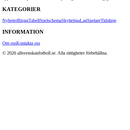
KATEGORIER
Nyheter
Blogg
Tabell
Spelschema
Skytteliga
Lag
Spelare
Tidslinje
INFORMATION
Om oss
Kontakta oss
©
2026
allsvenskanfotboll.se
. Alla rättigheter förbehållna.