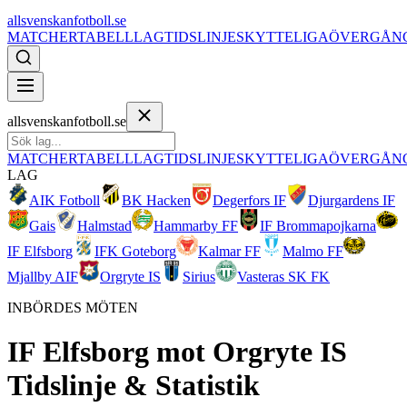
allsvenskanfotboll.se
MATCHER
TABELL
LAG
TIDSLINJE
SKYTTELIGA
ÖVERGÅN
allsvenskanfotboll.se
MATCHER
TABELL
LAG
TIDSLINJE
SKYTTELIGA
ÖVERGÅN
LAG
AIK Fotboll
BK Hacken
Degerfors IF
Djurgardens IF
Gais
Halmstad
Hammarby FF
IF Brommapojkarna
IF Elfsborg
IFK Goteborg
Kalmar FF
Malmo FF
Mjallby AIF
Orgryte IS
Sirius
Vasteras SK FK
INBÖRDES MÖTEN
IF Elfsborg
mot
Orgryte IS
Tidslinje & Statistik