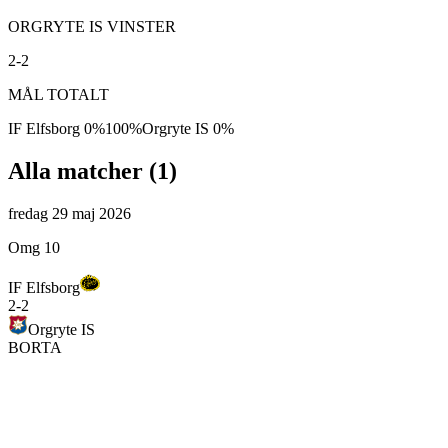
ORGRYTE IS VINSTER
2-2
MÅL TOTALT
IF Elfsborg
0
%
100
%
Orgryte IS
0
%
Alla matcher (
1
)
fredag 29 maj 2026
Omg 10
IF Elfsborg
2
-
2
Orgryte IS
BORTA