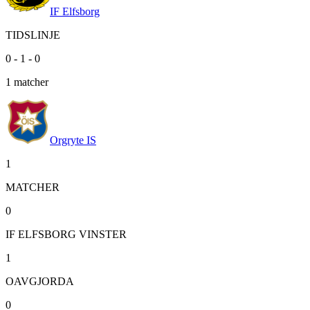
IF Elfsborg
TIDSLINJE
0
-
1
-
0
1
matcher
Orgryte IS
1
MATCHER
0
IF ELFSBORG VINSTER
1
OAVGJORDA
0