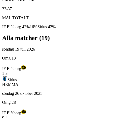
33-37
MÅL TOTALT
IF Elfsborg
42
%
16
%
Sirius
42
%
Alla matcher (
19
)
söndag 19 juli 2026
Omg 13
IF Elfsborg
1
-
3
Sirius
HEMMA
söndag 26 oktober 2025
Omg 28
IF Elfsborg
0
-
4