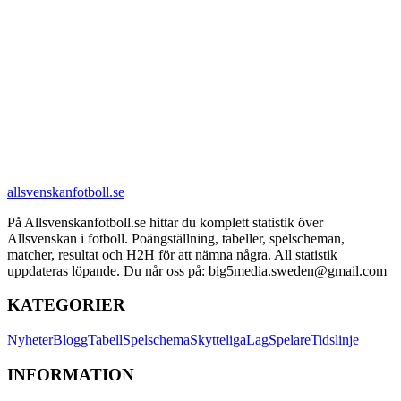
allsvenskanfotboll.se
På Allsvenskanfotboll.se hittar du komplett statistik över
Allsvenskan i fotboll. Poängställning, tabeller, spelscheman,
matcher, resultat och H2H för att nämna några. All statistik
uppdateras löpande. Du når oss på: big5media.sweden@gmail.com
KATEGORIER
Nyheter
Blogg
Tabell
Spelschema
Skytteliga
Lag
Spelare
Tidslinje
INFORMATION