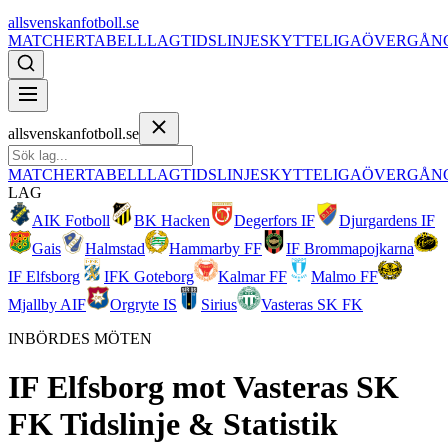
allsvenskanfotboll.se
MATCHER
TABELL
LAG
TIDSLINJE
SKYTTELIGA
ÖVERGÅN
allsvenskanfotboll.se
MATCHER
TABELL
LAG
TIDSLINJE
SKYTTELIGA
ÖVERGÅN
LAG
AIK Fotboll
BK Hacken
Degerfors IF
Djurgardens IF
Gais
Halmstad
Hammarby FF
IF Brommapojkarna
IF Elfsborg
IFK Goteborg
Kalmar FF
Malmo FF
Mjallby AIF
Orgryte IS
Sirius
Vasteras SK FK
INBÖRDES MÖTEN
IF Elfsborg
mot
Vasteras SK
FK
Tidslinje & Statistik