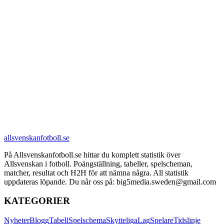
allsvenskanfotboll.se
På Allsvenskanfotboll.se hittar du komplett statistik över
Allsvenskan i fotboll. Poängställning, tabeller, spelscheman,
matcher, resultat och H2H för att nämna några. All statistik
uppdateras löpande. Du når oss på: big5media.sweden@gmail.com
KATEGORIER
Nyheter
Blogg
Tabell
Spelschema
Skytteliga
Lag
Spelare
Tidslinje