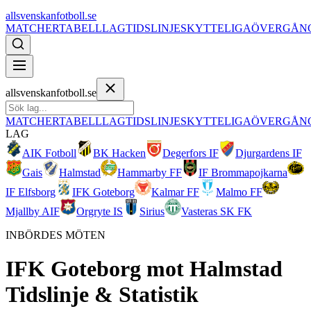
allsvenskanfotboll.se
MATCHER
TABELL
LAG
TIDSLINJE
SKYTTELIGA
ÖVERGÅN
allsvenskanfotboll.se
MATCHER
TABELL
LAG
TIDSLINJE
SKYTTELIGA
ÖVERGÅN
LAG
AIK Fotboll
BK Hacken
Degerfors IF
Djurgardens IF
Gais
Halmstad
Hammarby FF
IF Brommapojkarna
IF Elfsborg
IFK Goteborg
Kalmar FF
Malmo FF
Mjallby AIF
Orgryte IS
Sirius
Vasteras SK FK
INBÖRDES MÖTEN
IFK Goteborg
mot
Halmstad
Tidslinje & Statistik