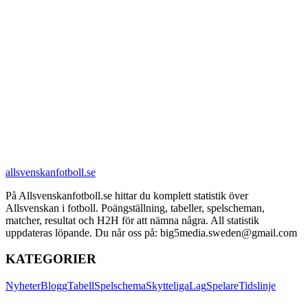
allsvenskanfotboll.se
På Allsvenskanfotboll.se hittar du komplett statistik över
Allsvenskan i fotboll. Poängställning, tabeller, spelscheman,
matcher, resultat och H2H för att nämna några. All statistik
uppdateras löpande. Du når oss på: big5media.sweden@gmail.com
KATEGORIER
Nyheter
Blogg
Tabell
Spelschema
Skytteliga
Lag
Spelare
Tidslinje