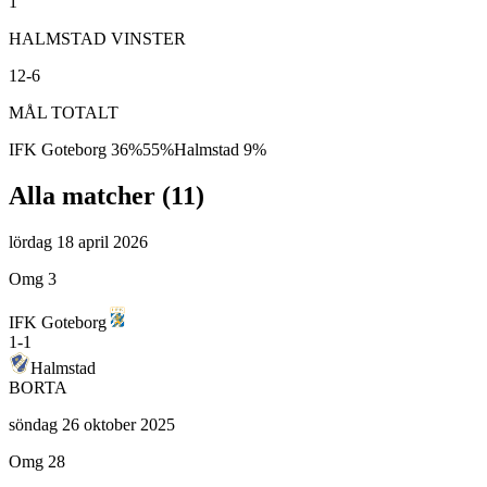
1
HALMSTAD VINSTER
12-6
MÅL TOTALT
IFK Goteborg
36
%
55
%
Halmstad
9
%
Alla matcher (
11
)
lördag 18 april 2026
Omg 3
IFK Goteborg
1
-
1
Halmstad
BORTA
söndag 26 oktober 2025
Omg 28