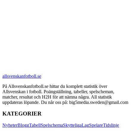
allsvenskanfotboll.se
På Allsvenskanfotboll.se hittar du komplett statistik över
Allsvenskan i fotboll. Poängställning, tabeller, spelscheman,
matcher, resultat och H2H för att nämna några. All statistik
uppdateras löpande. Du når oss på: big5media.sweden@gmail.com
KATEGORIER
Nyheter
Blogg
Tabell
Spelschema
Skytteliga
Lag
Spelare
Tidslinje