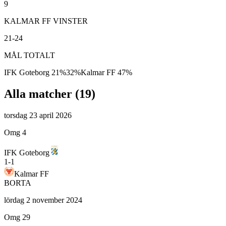
9
KALMAR FF VINSTER
21-24
MÅL TOTALT
IFK Goteborg
21
%
32
%
Kalmar FF
47
%
Alla matcher (
19
)
torsdag 23 april 2026
Omg 4
IFK Goteborg
1
-
1
Kalmar FF
BORTA
lördag 2 november 2024
Omg 29