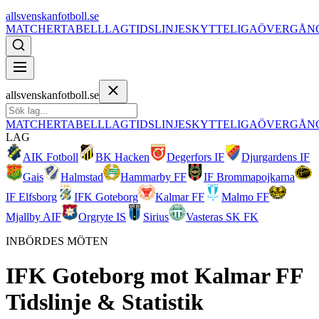
allsvenskanfotboll.se
MATCHER
TABELL
LAG
TIDSLINJE
SKYTTELIGA
ÖVERGÅN
allsvenskanfotboll.se
MATCHER
TABELL
LAG
TIDSLINJE
SKYTTELIGA
ÖVERGÅN
LAG
AIK Fotboll
BK Hacken
Degerfors IF
Djurgardens IF
Gais
Halmstad
Hammarby FF
IF Brommapojkarna
IF Elfsborg
IFK Goteborg
Kalmar FF
Malmo FF
Mjallby AIF
Orgryte IS
Sirius
Vasteras SK FK
INBÖRDES MÖTEN
IFK Goteborg
mot
Kalmar FF
Tidslinje & Statistik