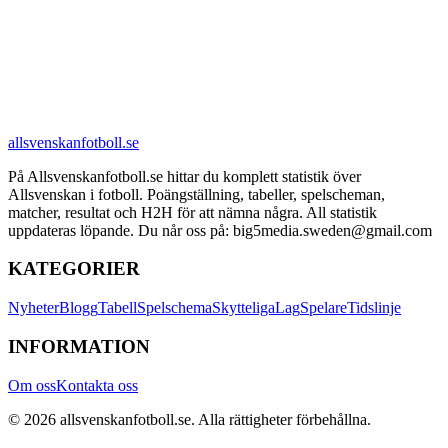
allsvenskanfotboll.se
På Allsvenskanfotboll.se hittar du komplett statistik över
Allsvenskan i fotboll. Poängställning, tabeller, spelscheman,
matcher, resultat och H2H för att nämna några. All statistik
uppdateras löpande. Du når oss på: big5media.sweden@gmail.com
KATEGORIER
Nyheter
Blogg
Tabell
Spelschema
Skytteliga
Lag
Spelare
Tidslinje
INFORMATION
Om oss
Kontakta oss
©
2026
allsvenskanfotboll.se
. Alla rättigheter förbehållna.