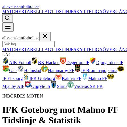
allsvenskanfotboll.se
MATCHER
TABELL
LAG
TIDSLINJE
SKYTTELIGA
ÖVERGÅN
allsvenskanfotboll.se
MATCHER
TABELL
LAG
TIDSLINJE
SKYTTELIGA
ÖVERGÅN
LAG
AIK Fotboll
BK Hacken
Degerfors IF
Djurgardens IF
Gais
Halmstad
Hammarby FF
IF Brommapojkarna
IF Elfsborg
IFK Goteborg
Kalmar FF
Malmo FF
Mjallby AIF
Orgryte IS
Sirius
Vasteras SK FK
INBÖRDES MÖTEN
IFK Goteborg
mot
Malmo FF
Tidslinje & Statistik