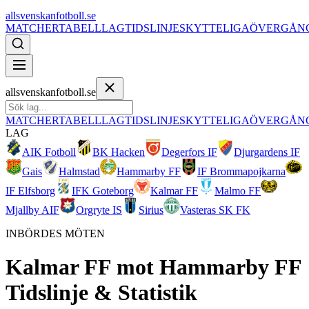
allsvenskanfotboll.se
MATCHER
TABELL
LAG
TIDSLINJE
SKYTTELIGA
ÖVERGÅN
allsvenskanfotboll.se
MATCHER
TABELL
LAG
TIDSLINJE
SKYTTELIGA
ÖVERGÅN
LAG
AIK Fotboll
BK Hacken
Degerfors IF
Djurgardens IF
Gais
Halmstad
Hammarby FF
IF Brommapojkarna
IF Elfsborg
IFK Goteborg
Kalmar FF
Malmo FF
Mjallby AIF
Orgryte IS
Sirius
Vasteras SK FK
INBÖRDES MÖTEN
Kalmar FF
mot
Hammarby FF
Tidslinje & Statistik