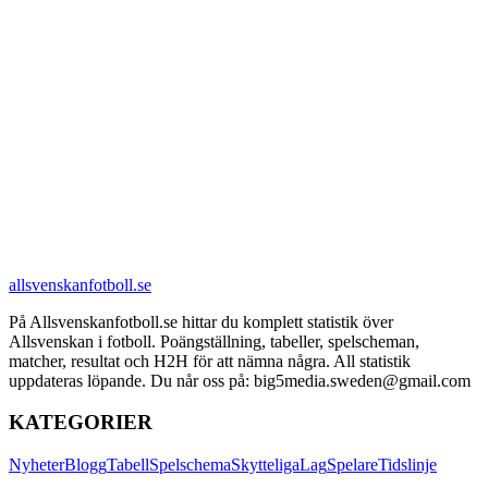
allsvenskanfotboll.se
På Allsvenskanfotboll.se hittar du komplett statistik över
Allsvenskan i fotboll. Poängställning, tabeller, spelscheman,
matcher, resultat och H2H för att nämna några. All statistik
uppdateras löpande. Du når oss på: big5media.sweden@gmail.com
KATEGORIER
Nyheter
Blogg
Tabell
Spelschema
Skytteliga
Lag
Spelare
Tidslinje