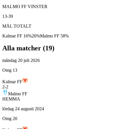
MALMO FF VINSTER
13-39
MÅL TOTALT
Kalmar FF
16
%
26
%
Malmo FF
58
%
Alla matcher (
19
)
måndag 20 juli 2026
Omg 13
Kalmar FF
2
-
2
Malmo FF
HEMMA
lördag 24 augusti 2024
Omg 20