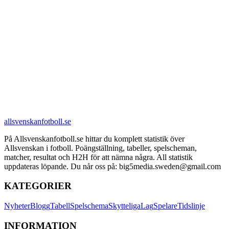
allsvenskanfotboll.se
På Allsvenskanfotboll.se hittar du komplett statistik över
Allsvenskan i fotboll. Poängställning, tabeller, spelscheman,
matcher, resultat och H2H för att nämna några. All statistik
uppdateras löpande. Du når oss på: big5media.sweden@gmail.com
KATEGORIER
Nyheter
Blogg
Tabell
Spelschema
Skytteliga
Lag
Spelare
Tidslinje
INFORMATION