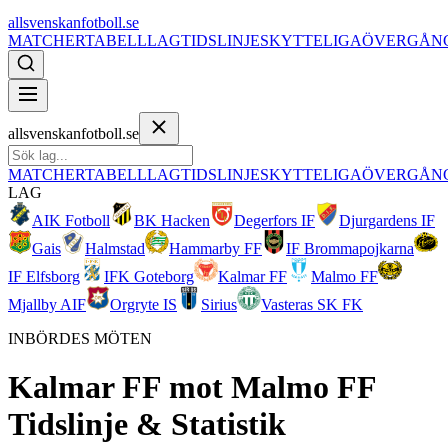
allsvenskanfotboll.se
MATCHER
TABELL
LAG
TIDSLINJE
SKYTTELIGA
ÖVERGÅN
allsvenskanfotboll.se
MATCHER
TABELL
LAG
TIDSLINJE
SKYTTELIGA
ÖVERGÅN
LAG
AIK Fotboll
BK Hacken
Degerfors IF
Djurgardens IF
Gais
Halmstad
Hammarby FF
IF Brommapojkarna
IF Elfsborg
IFK Goteborg
Kalmar FF
Malmo FF
Mjallby AIF
Orgryte IS
Sirius
Vasteras SK FK
INBÖRDES MÖTEN
Kalmar FF
mot
Malmo FF
Tidslinje & Statistik