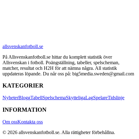
allsvenskanfotboll.se
På Allsvenskanfotboll.se hittar du komplett statistik över
Allsvenskan i fotboll. Poängställning, tabeller, spelscheman,
matcher, resultat och H2H för att nämna några. All statistik
uppdateras löpande. Du når oss på: big5media.sweden@gmail.com
KATEGORIER
Nyheter
Blogg
Tabell
Spelschema
Skytteliga
Lag
Spelare
Tidslinje
INFORMATION
Om oss
Kontakta oss
©
2026
allsvenskanfotboll.se
. Alla rättigheter förbehållna.