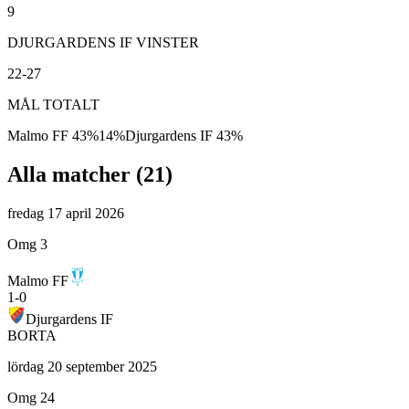
9
DJURGARDENS IF VINSTER
22-27
MÅL TOTALT
Malmo FF
43
%
14
%
Djurgardens IF
43
%
Alla matcher (
21
)
fredag 17 april 2026
Omg 3
Malmo FF
1
-
0
Djurgardens IF
BORTA
lördag 20 september 2025
Omg 24