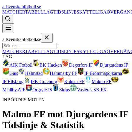
allsvenskanfotboll.se
MATCHER
TABELL
LAG
TIDSLINJE
SKYTTELIGA
ÖVERGÅN
allsvenskanfotboll.se
MATCHER
TABELL
LAG
TIDSLINJE
SKYTTELIGA
ÖVERGÅN
LAG
AIK Fotboll
BK Hacken
Degerfors IF
Djurgardens IF
Gais
Halmstad
Hammarby FF
IF Brommapojkarna
IF Elfsborg
IFK Goteborg
Kalmar FF
Malmo FF
Mjallby AIF
Orgryte IS
Sirius
Vasteras SK FK
INBÖRDES MÖTEN
Malmo FF
mot
Djurgardens IF
Tidslinje & Statistik