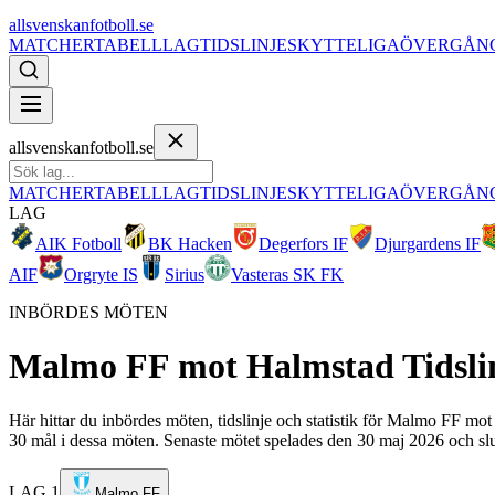
allsvenskanfotboll.se
MATCHER
TABELL
LAG
TIDSLINJE
SKYTTELIGA
ÖVERGÅN
allsvenskanfotboll.se
MATCHER
TABELL
LAG
TIDSLINJE
SKYTTELIGA
ÖVERGÅN
LAG
AIK Fotboll
BK Hacken
Degerfors IF
Djurgardens IF
AIF
Orgryte IS
Sirius
Vasteras SK FK
INBÖRDES MÖTEN
Malmo FF
mot
Halmstad
Tidsli
Här hittar du inbördes möten, tidslinje och statistik för Malmo FF mo
30 mål i dessa möten. Senaste mötet spelades den 30 maj 2026 och slu
LAG 1
Malmo FF