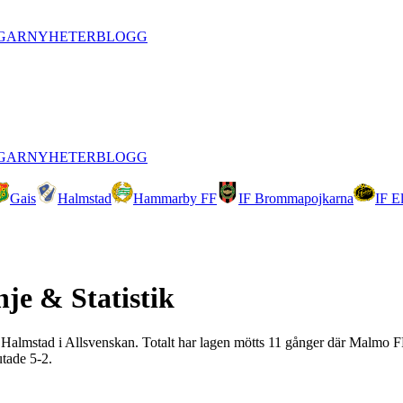
GAR
NYHETER
BLOGG
GAR
NYHETER
BLOGG
Gais
Halmstad
Hammarby FF
IF Brommapojkarna
IF E
nje & Statistik
t Halmstad i Allsvenskan. Totalt har lagen mötts 11 gånger där Malmo FF
tade 5-2.