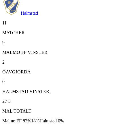
Halmstad
11
MATCHER
9
MALMO FF VINSTER
2
OAVGJORDA
0
HALMSTAD VINSTER
27-3
MÅL TOTALT
Malmo FF
82
%
18
%
Halmstad
0
%