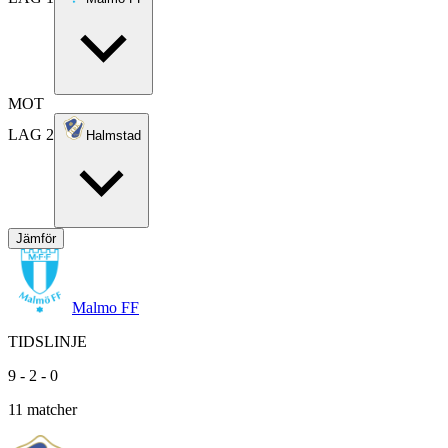
MOT
LAG 2
Halmstad
Jämför
Malmo FF
TIDSLINJE
9
-
2
-
0
11
matcher