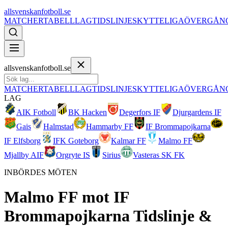
allsvenskanfotboll.se
MATCHER
TABELL
LAG
TIDSLINJE
SKYTTELIGA
ÖVERGÅN
allsvenskanfotboll.se
MATCHER
TABELL
LAG
TIDSLINJE
SKYTTELIGA
ÖVERGÅN
LAG
AIK Fotboll
BK Hacken
Degerfors IF
Djurgardens IF
Gais
Halmstad
Hammarby FF
IF Brommapojkarna
IF Elfsborg
IFK Goteborg
Kalmar FF
Malmo FF
Mjallby AIF
Orgryte IS
Sirius
Vasteras SK FK
INBÖRDES MÖTEN
Malmo FF
mot
IF
Brommapojkarna
Tidslinje &