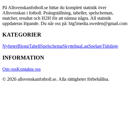
På Allsvenskanfotboll.se hittar du komplett statistik över
Allsvenskan i fotboll. Poängställning, tabeller, spelscheman,
matcher, resultat och H2H för att nämna några. All statistik
uppdateras löpande. Du når oss på: big5media.sweden@gmail.com
KATEGORIER
Nyheter
Blogg
Tabell
Spelschema
Skytteliga
Lag
Spelare
Tidslinje
INFORMATION
Om oss
Kontakta oss
©
2026
allsvenskanfotboll.se
. Alla rättigheter förbehållna.