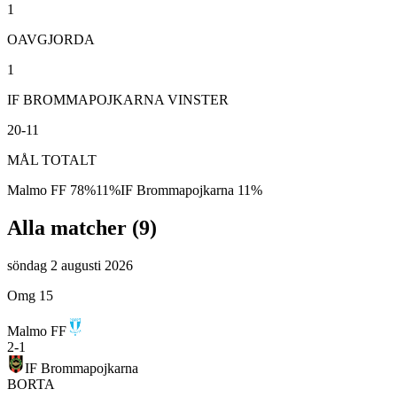
1
OAVGJORDA
1
IF BROMMAPOJKARNA VINSTER
20-11
MÅL TOTALT
Malmo FF
78
%
11
%
IF Brommapojkarna
11
%
Alla matcher (
9
)
söndag 2 augusti 2026
Omg 15
Malmo FF
2
-
1
IF Brommapojkarna
BORTA