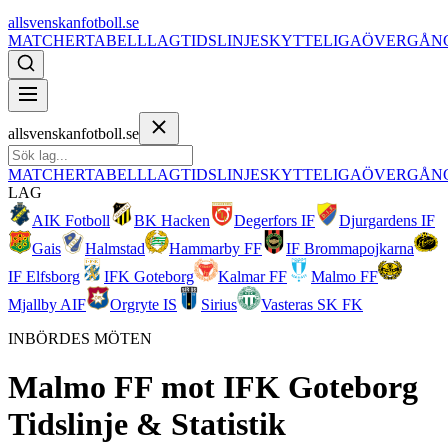
allsvenskanfotboll.se
MATCHER
TABELL
LAG
TIDSLINJE
SKYTTELIGA
ÖVERGÅN
allsvenskanfotboll.se
MATCHER
TABELL
LAG
TIDSLINJE
SKYTTELIGA
ÖVERGÅN
LAG
AIK Fotboll
BK Hacken
Degerfors IF
Djurgardens IF
Gais
Halmstad
Hammarby FF
IF Brommapojkarna
IF Elfsborg
IFK Goteborg
Kalmar FF
Malmo FF
Mjallby AIF
Orgryte IS
Sirius
Vasteras SK FK
INBÖRDES MÖTEN
Malmo FF
mot
IFK Goteborg
Tidslinje & Statistik