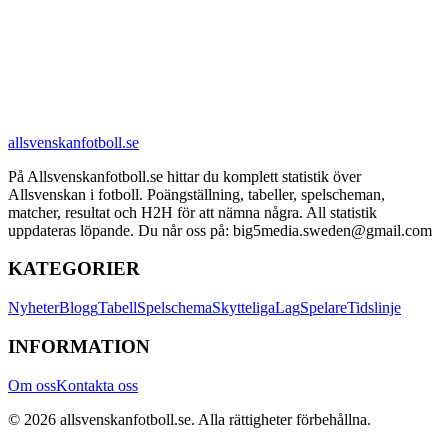
allsvenskanfotboll.se
På Allsvenskanfotboll.se hittar du komplett statistik över
Allsvenskan i fotboll. Poängställning, tabeller, spelscheman,
matcher, resultat och H2H för att nämna några. All statistik
uppdateras löpande. Du når oss på: big5media.sweden@gmail.com
KATEGORIER
Nyheter
Blogg
Tabell
Spelschema
Skytteliga
Lag
Spelare
Tidslinje
INFORMATION
Om oss
Kontakta oss
©
2026
allsvenskanfotboll.se
. Alla rättigheter förbehållna.