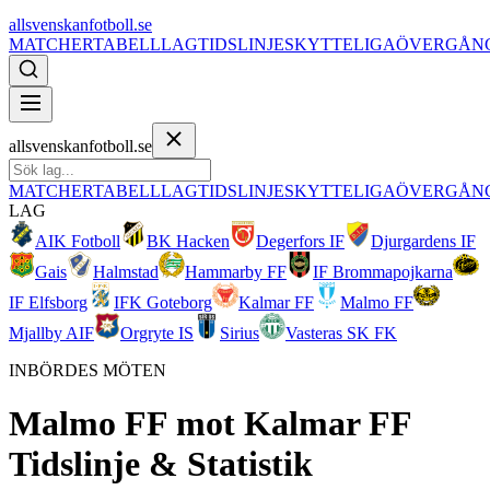
allsvenskanfotboll.se
MATCHER
TABELL
LAG
TIDSLINJE
SKYTTELIGA
ÖVERGÅN
allsvenskanfotboll.se
MATCHER
TABELL
LAG
TIDSLINJE
SKYTTELIGA
ÖVERGÅN
LAG
AIK Fotboll
BK Hacken
Degerfors IF
Djurgardens IF
Gais
Halmstad
Hammarby FF
IF Brommapojkarna
IF Elfsborg
IFK Goteborg
Kalmar FF
Malmo FF
Mjallby AIF
Orgryte IS
Sirius
Vasteras SK FK
INBÖRDES MÖTEN
Malmo FF
mot
Kalmar FF
Tidslinje & Statistik