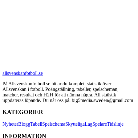
allsvenskanfotboll.se
På Allsvenskanfotboll.se hittar du komplett statistik över
Allsvenskan i fotboll. Poängställning, tabeller, spelscheman,
matcher, resultat och H2H för att nämna några. All statistik
uppdateras löpande. Du når oss på: big5media.sweden@gmail.com
KATEGORIER
Nyheter
Blogg
Tabell
Spelschema
Skytteliga
Lag
Spelare
Tidslinje
INFORMATION